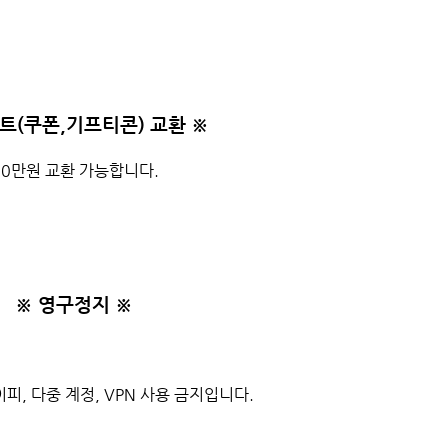
트(쿠폰,기프티콘) 교환 ※
 30만원 교환 가능합니다.
※ 영구정지 ※
피, 다중 계정, VPN 사용 금지입니다.