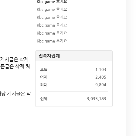
Kbc game 후기요
Kbc game 후기요
Kbc game 후기요
Kbc game 후기요
Kbc game 후기요
Kbc game 후기요
접속자집계
 게시글은 삭제
모든글은 삭제 처
오늘
1,103
어제
2,405
최대
9,894
해당 게시글은 삭
전체
3,035,183