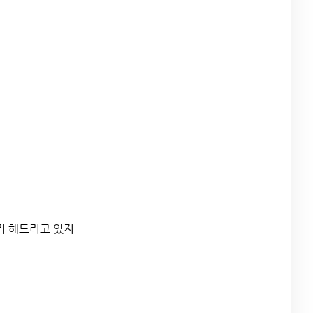
리 해드리고 있지