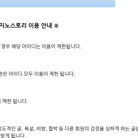
카지노스토리 이용 안내 ※
한 경우 해당 아이디는 이용이 제한됩니다.
받은 아이디 모두 이용이 제한 됩니다.
이 제한 됩니다.
적인 글, 욕설, 비방, 협박 등 다른 회원의 감정을 상하게 하는 글
받게 됩니다.