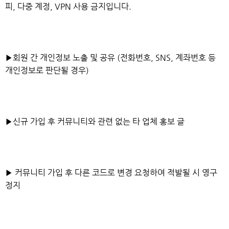
피, 다중 계정, VPN 사용 금지입니다.
▶회원 간 개인정보 노출 및 공유 (전화번호, SNS, 계좌번호 등
개인정보로 판단될 경우)
▶신규 가입 후 커뮤니티와 관련 없는 타 업체 홍보 글
▶ 커뮤니티 가입 후 다른 코드로 변경 요청하여 적발될 시 영구
정지