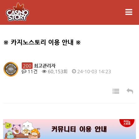
※ 카지노스토리 이용 안내 ※
200
최고관리자
11건
60,153회
24-10-03 14:23