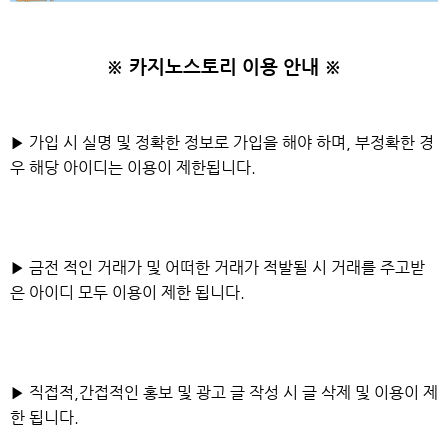
※ 카지노스토리 이용 안내 ※
▶ 가입 시 실명 및 정확한 정보로 가입을 해야 하며, 부정확한 경
우 해당 아이디는 이용이 제한됩니다.
▶ 금전 적인 거래가 및 어떠한 거래가 적발될 시 거래를 주고받
은 아이디 모두 이용이 제한 됩니다.
▶ 직접적,간접적인 홍보 및 광고 글 작성 시 글 삭제 및 이용이 제
한 됩니다.