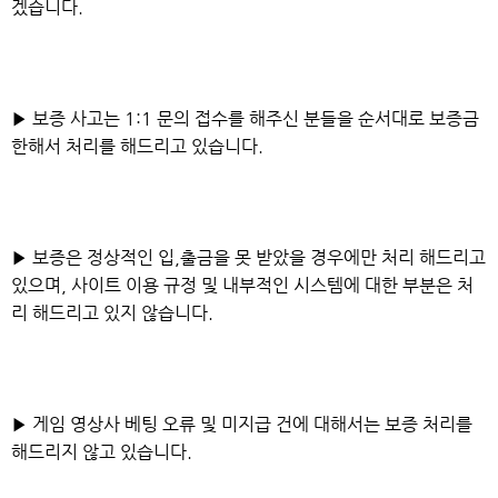
겠습니다.
▶ 보증 사고는 1:1 문의 접수를 해주신 분들을 순서대로 보증금
한해서 처리를 해드리고 있습니다.
▶ 보증은 정상적인 입,출금을 못 받았을 경우에만 처리 해드리고
있으며, 사이트 이용 규정 및 내부적인 시스템에 대한 부분은 처
리 해드리고 있지 않습니다.
▶ 게임 영상사 베팅 오류 및 미지급 건에 대해서는 보증 처리를
해드리지 않고 있습니다.