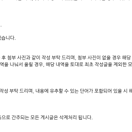
.
겠습니다.
후 첨부 사진과 같이 작성 부탁 드리며, 첨부 사진이 없을 경우 해당
내역을 나눠서 올릴 경우, 해당 내역을 토대로 최초 작성글을 제외한 
 작성 부탁 드리며, 내용에 유추할 수 있는 단어가 포함되어 있을 시 
동으로 간주되는 모든 게시글은 삭제처리 됩니다.