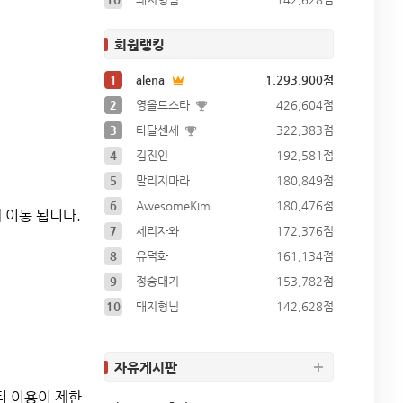
회원랭킹
1
alena
1,293,900점
2
영올드스타
426,604점
3
타달센세
322,383점
4
김진인
192,581점
5
말리지마라
180,849점
6
AwesomeKim
180,476점
 이동 됩니다.
7
세리자와
172,376점
8
유덕화
161,134점
9
정승대기
153,782점
10
돼지형님
142,628점
자유게시판
티 이용이 제한