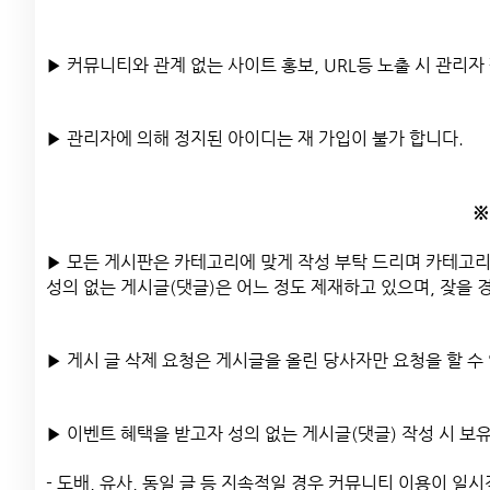
▶ 커뮤니티와 관계 없는 사이트 홍보, URL등 노출 시 관리
▶ 관리자에 의해 정지된 아이디는 재 가입이 불가 합니다.
※
▶ 모든 게시판은 카테고리에 맞게 작성 부탁 드리며 카테고리
성의 없는 게시글(댓글)은 어느 정도 제재하고 있으며, 잦을 
▶ 게시 글 삭제 요청은 게시글을 올린 당사자만 요청을 할 수
▶ 이벤트 혜택을 받고자 성의 없는 게시글(댓글) 작성 시 보
- 도배, 유사, 동일 글 등 지속적일 경우 커뮤니티 이용이 