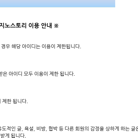
카지노스토리 이용 안내 ※
한 경우 해당 아이디는 이용이 제한됩니다.
받은 아이디 모두 이용이 제한 됩니다.
이 제한 됩니다.
적인 글, 욕설, 비방, 협박 등 다른 회원의 감정을 상하게 하는 글
받게 됩니다.