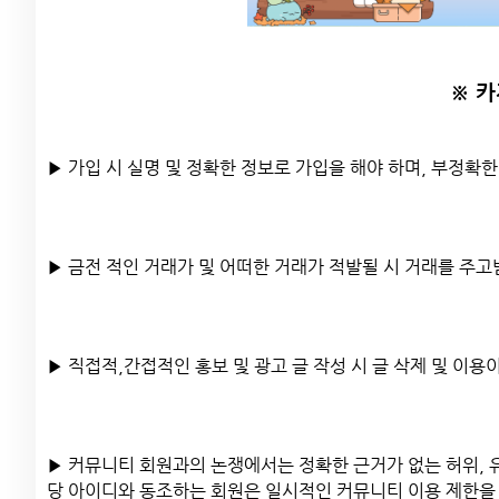
※ 
▶ 가입 시 실명 및 정확한 정보로 가입을 해야 하며, 부정확
▶ 금전 적인 거래가 및 어떠한 거래가 적발될 시 거래를 주고
▶ 직접적,간접적인 홍보 및 광고 글 작성 시 글 삭제 및 이용
▶ 커뮤니티 회원과의 논쟁에서는 정확한 근거가 없는 허위, 유도
당 아이디와 동조하는 회원은 일시적인 커뮤니티 이용 제한을 