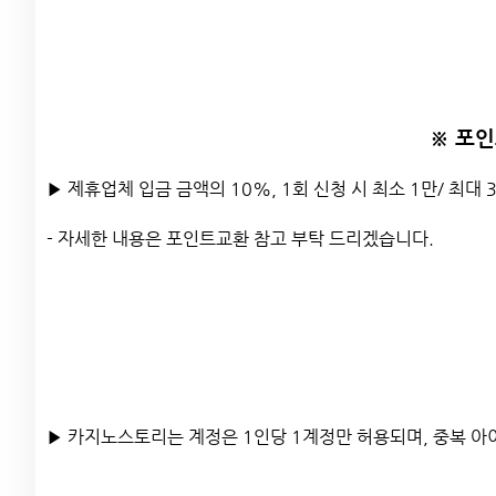
※ 포인
▶ 제휴업체 입금 금액의 10%, 1회 신청 시 최소 1만/ 최대
- 자세한 내용은 포인트교환 참고 부탁 드리겠습니다.
▶
카지노스토리
는 계정은 1인당 1계정만 허용되며, 중복 아이