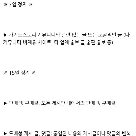
※ 7일 정지 ※
▶
카지노스토리
커뮤니티와 관련 없는 글 또는 노골적인 글 (타
커뮤니티,비제휴 사이트, 타 업체 홍보 글 총판 홍보 등)
※ 15일 정지 ※
▶ 판매 및 구매글: 모든 게시판 내에서의 판매 및 구매글
​▶ 도배성 게시 글, 댓글: 동일한 내용의 게시글이나 댓글의 반복