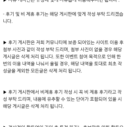
- 후기 및 비 제휴 후기는 해당 게시판에 맞게 작성 부탁 드리겠습
니다.
▶ 후기 게시판은 저희 커뮤니티에 보증 되어있는 사이트 이용 후
첨부 사진과 같이 작성 부탁 드리며, 첨부 사진이 없을 경우 해당
게시글은 삭제 처리 됩니다. 또한 이벤트 참여 목적으로 인해 한
번의 이용 내역을 나눠서 올릴 경우, 해당 내역을 토대로 최초 작
성글을 제외한 모든글은 삭제 처리 됩니다.
▶ 후기 게시판에서 비제휴 후기 작성 시 꼭 비 제휴 후기라고 작
성 부탁 드리며, 내용에 유추할 수 있는 단어가 포함되어 있을 시
해당 게시글은 삭제 처리 됩니다.