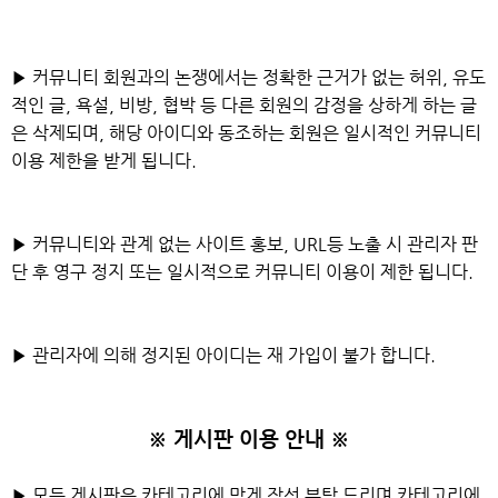
▶ 커뮤니티 회원과의 논쟁에서는 정확한 근거가 없는 허위, 유도
적인 글, 욕설, 비방, 협박 등 다른 회원의 감정을 상하게 하는 글
은 삭제되며, 해당 아이디와 동조하는 회원은 일시적인 커뮤니티
이용 제한을 받게 됩니다.
▶ 커뮤니티와 관계 없는 사이트 홍보, URL등 노출 시 관리자 판
단 후 영구 정지 또는 일시적으로 커뮤니티 이용이 제한 됩니다.
▶ 관리자에 의해 정지된 아이디는 재 가입이 불가 합니다.
※ 게시판 이용 안내 ※
▶ 모든 게시판은 카테고리에 맞게 작성 부탁 드리며 카테고리에