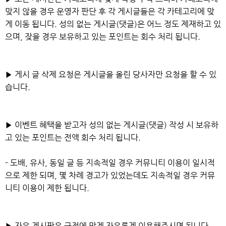
맞지 않을 경우 운영자 판단 후 각 게시글들은 각 카테고리에 맞
게 이동 됩니다. 성의 없는 게시글(댓글)은 어느 정도 제재하고 있
으며, 잦을 경우 보유하고 있는 포인트는 회수 처리 됩니다.
▶ 게시 글 삭제 요청은 게시글을 올린 당사자만 요청을 할 수 있
습니다.
▶ 이벤트 혜택을 받고자 성의 없는 게시글(댓글) 작성 시 보유하
고 있는 포인트는 전액 회수 처리 됩니다.
- 도배, 유사, 동일 글 등 지속적일 경우 커뮤니티 이용이 일시적
으로 제한 되며, 몇 차례 경고가 있었는데도 지속적일 경우 커뮤
니티 이용이 제한 됩니다.
▶ 자유 게시판은 규정에 맞게 자유롭게 이용해주시면 됩니다 .