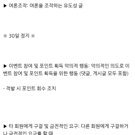
​▶ 여론조작: 여론을 조작하는 유도성 글
※ 30일 정지 ※
​▶ 이벤트 참여 및 포인트 획득 악의적 행동: 악의적인 의도로 이
벤트 참여 및 포인트 획득을 위한 행동 (댓글, 게시글 모두 포함)
- 적발 시 포인트 회수 조치
​▶ 타 회원에게 구걸 및 금전적인 요구: 다른 회원에게 구걸하거
나 금전적인 요구를 할 때