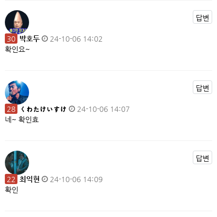
답변
30
박호두
24-10-06 14:02
확인요~
답변
28
くわたけいすけ
24-10-06 14:07
네~ 확인효
답변
22
최익현
24-10-06 14:09
확인