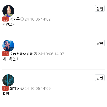
답변
30
박호두
24-10-06 14:02
확인요~
답변
28
くわたけいすけ
24-10-06 14:07
네~ 확인효
답변
22
최익현
24-10-06 14:09
확인