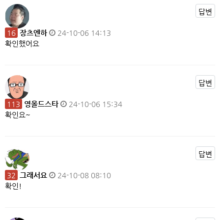
답변
16
장츠엔하
24-10-06 14:13
확인했어요
답변
113
영올드스타
24-10-06 15:34
확인요~
답변
32
그래서요
24-10-08 08:10
확인!