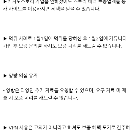
▶
카지노스토리
가입을 안하셨어도 스토리 배너
보증업체를 통
해 사이트를 이용하시면 혜택을 받을 수 있습니다.
▶ 먹튀 사례로 1월1일에 먹튀를 당하신 후 1월2일에 커뮤니티
가입 후 보증 문의를 하셔도 보증 처리를 해드릴 수 없습니다.
▶ 양방 의심 유저
- 양방은 다양한 추가 자료를 요청할 수 있으며, 요구 자료 미 제
출 시 보증 처리를 해드릴 수 없습니다.
▶ VPN 사용은 고의가 아니라고 하셔도 보증 혜택 포기로 간주하