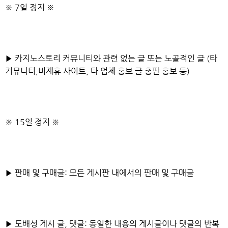
※ 7일 정지 ※
▶
카지노스토리
커뮤니티와 관련 없는 글 또는 노골적인 글 (타
커뮤니티,비제휴 사이트, 타 업체 홍보 글 총판 홍보 등)
※ 15일 정지 ※
▶ 판매 및 구매글: 모든 게시판 내에서의 판매 및 구매글
​▶ 도배성 게시 글, 댓글: 동일한 내용의 게시글이나 댓글의 반복