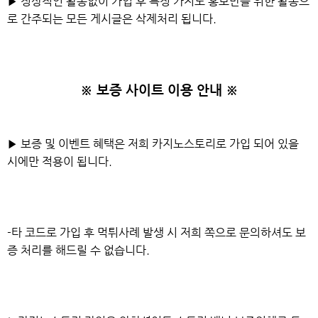
▶ 정상적인 활동없이 가입 후 특정 카지노 홍보만을 위한 활동으
로 간주되는 모든 게시글은 삭제처리 됩니다.
※ 보증 사이트 이용 안내 ※
▶ 보증 및 이벤트 혜택은 저희 카지노스토리로 가입 되어 있을
시에만 적용이 됩니다.
-타 코드로 가입 후 먹튀사례 발생 시 저희 쪽으로 문의하셔도 보
증 처리를 해드릴 수 없습니다.