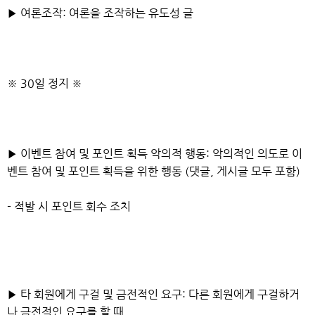
​▶ 여론조작: 여론을 조작하는 유도성 글
※ 30일 정지 ※
​▶ 이벤트 참여 및 포인트 획득 악의적 행동: 악의적인 의도로 이
벤트 참여 및 포인트 획득을 위한 행동 (댓글, 게시글 모두 포함)
- 적발 시 포인트 회수 조치
​▶ 타 회원에게 구걸 및 금전적인 요구: 다른 회원에게 구걸하거
나 금전적인 요구를 할 때