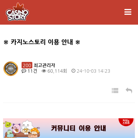
※ 카지노스토리 이용 안내 ※
200
최고관리자
11건
60,114회
24-10-03 14:23