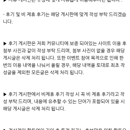
- 후기 및 비 제휴 후기는 해당 게시판에 맞게 작성 부탁 드리겠습
니다.
▶ 후기 게시판은 저희 커뮤니티에 보증 되어있는 사이트 이용 후
첨부 사진과 같이 작성 부탁 드리며, 첨부 사진이 없을 경우 해당
게시글은 삭제 처리 됩니다. 또한 이벤트 참여 목적으로 인해 한
번의 이용 내역을 나눠서 올릴 경우, 해당 내역을 토대로 최초 작
성글을 제외한 모든글은 삭제 처리 됩니다.
▶ 후기 게시판에서 비제휴 후기 작성 시 꼭 비 제휴 후기라고 작
성 부탁 드리며, 내용에 유추할 수 있는 단어가 포함되어 있을 시
해당 게시글은 삭제 처리 됩니다.