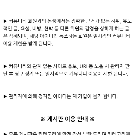
▶ 커뮤니티 회원과의 논쟁에서는 정확한 근거가 없는 허위, 유도
적인 글, 욕설, 비방, 협박 등 다른 회원의 감정을 상하게 하는 글
은 삭제되며, 해당 아이디와 동조하는 회원은 일시적인 커뮤니티
이용 제한을 받게 됩니다.
▶ 커뮤니티와 관계 없는 사이트 홍보, URL등 노출 시 관리자 판
단 후 영구 정지 또는 일시적으로 커뮤니티 이용이 제한 됩니다.
▶ 관리자에 의해 정지된 아이디는 재 가입이 불가 합니다.
※ 게시판 이용 안내 ※
▶ 모든 게시판은 카테고리에 맞게 작성 부탁 드리며 카테고리에