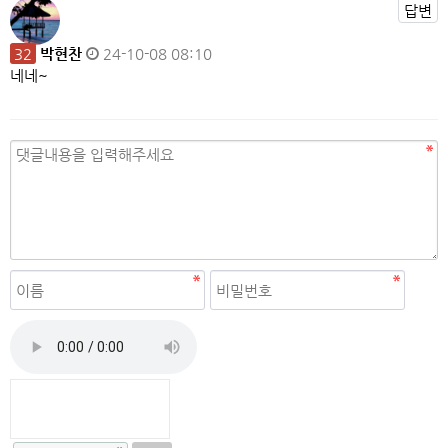
답변
32
박현찬
24-10-08 08:10
네네~
자동등록방지