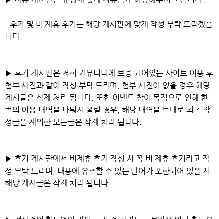
- 후기 및 비 제휴 후기는 해당 게시판에 맞게 작성 부탁 드리겠습
니다.
▶ 후기 게시판은 저희 커뮤니티에 보증 되어있는 사이트 이용 후
첨부 사진과 같이 작성 부탁 드리며, 첨부 사진이 없을 경우 해당
게시글은 삭제 처리 됩니다. 또한 이벤트 참여 목적으로 인해 한
번의 이용 내역을 나눠서 올릴 경우, 해당 내역을 토대로 최초 작
성글을 제외한 모든글은 삭제 처리 됩니다.
▶ 후기 게시판에서 비제휴 후기 작성 시 꼭 비 제휴 후기라고 작
성 부탁 드리며, 내용에 유추할 수 있는 단어가 포함되어 있을 시
해당 게시글은 삭제 처리 됩니다.