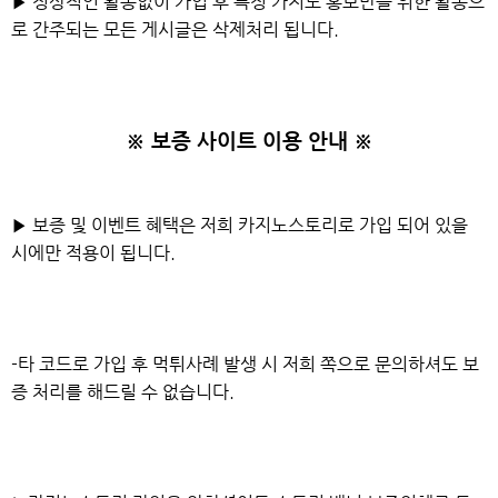
▶ 정상적인 활동없이 가입 후 특정 카지노 홍보만을 위한 활동으
로 간주되는 모든 게시글은 삭제처리 됩니다.
※ 보증 사이트 이용 안내 ※
▶ 보증 및 이벤트 혜택은 저희 카지노스토리로 가입 되어 있을
시에만 적용이 됩니다.
-타 코드로 가입 후 먹튀사례 발생 시 저희 쪽으로 문의하셔도 보
증 처리를 해드릴 수 없습니다.