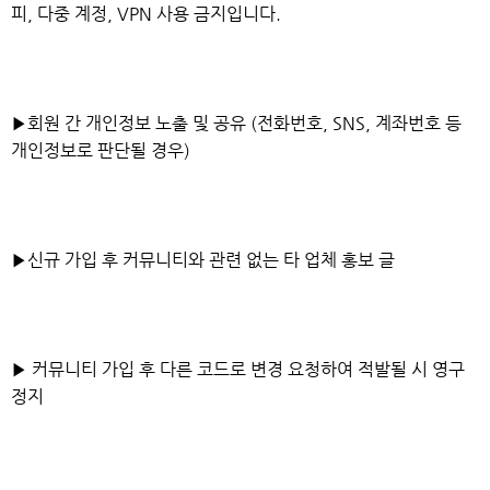
피, 다중 계정, VPN 사용 금지입니다.
▶회원 간 개인정보 노출 및 공유 (전화번호, SNS, 계좌번호 등
개인정보로 판단될 경우)
▶신규 가입 후 커뮤니티와 관련 없는 타 업체 홍보 글
▶ 커뮤니티 가입 후 다른 코드로 변경 요청하여 적발될 시 영구
정지