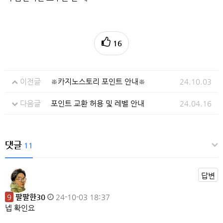
16
이전글
※카지노스토리 포인트 안내※
24.10.03
다음글
포인트 교환 허용 및 레벨 안내
24.04.16
댓글
11
답변
9
팔팔한30
24-10-03 18:37
넵 확인요