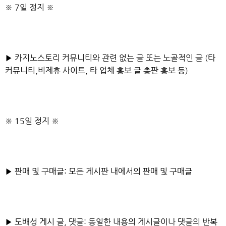
※ 7일 정지 ※
▶
카지노스토리
커뮤니티와 관련 없는 글 또는 노골적인 글 (타
커뮤니티,비제휴 사이트, 타 업체 홍보 글 총판 홍보 등)
※ 15일 정지 ※
▶ 판매 및 구매글: 모든 게시판 내에서의 판매 및 구매글
​▶ 도배성 게시 글, 댓글: 동일한 내용의 게시글이나 댓글의 반복