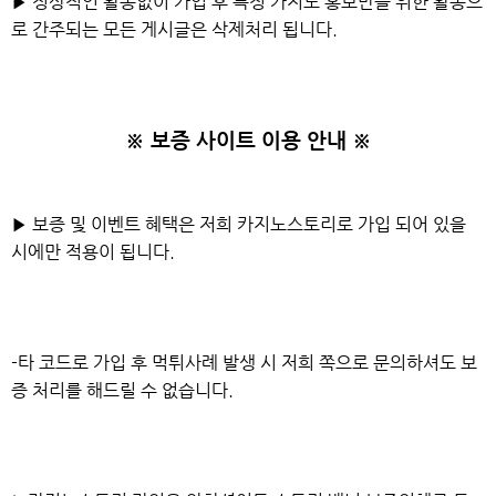
▶ 정상적인 활동없이 가입 후 특정 카지노 홍보만을 위한 활동으
로 간주되는 모든 게시글은 삭제처리 됩니다.
※ 보증 사이트 이용 안내 ※
▶ 보증 및 이벤트 혜택은 저희 카지노스토리로 가입 되어 있을
시에만 적용이 됩니다.
-타 코드로 가입 후 먹튀사례 발생 시 저희 쪽으로 문의하셔도 보
증 처리를 해드릴 수 없습니다.