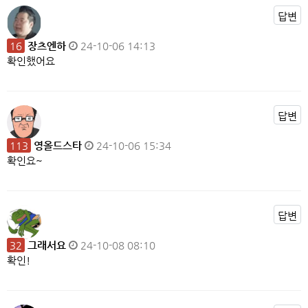
답변
16
장츠엔하
24-10-06 14:13
확인했어요
답변
113
영올드스타
24-10-06 15:34
확인요~
답변
32
그래서요
24-10-08 08:10
확인!