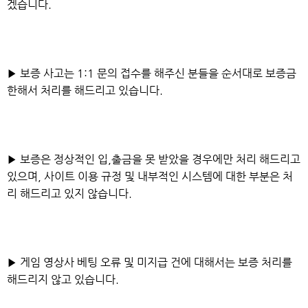
겠습니다.
▶ 보증 사고는 1:1 문의 접수를 해주신 분들을 순서대로 보증금
한해서 처리를 해드리고 있습니다.
▶ 보증은 정상적인 입,출금을 못 받았을 경우에만 처리 해드리고
있으며, 사이트 이용 규정 및 내부적인 시스템에 대한 부분은 처
리 해드리고 있지 않습니다.
▶ 게임 영상사 베팅 오류 및 미지급 건에 대해서는 보증 처리를
해드리지 않고 있습니다.