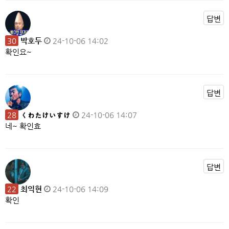
답변
30
박호두
24-10-06 14:02
확인요~
답변
28
くわたけいすけ
24-10-06 14:07
네~ 확인효
답변
22
최익현
24-10-06 14:09
확인