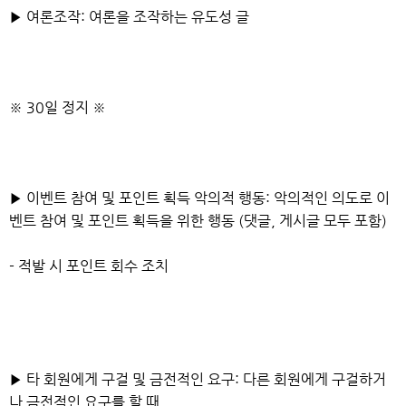
​▶ 여론조작: 여론을 조작하는 유도성 글
※ 30일 정지 ※
​▶ 이벤트 참여 및 포인트 획득 악의적 행동: 악의적인 의도로 이
벤트 참여 및 포인트 획득을 위한 행동 (댓글, 게시글 모두 포함)
- 적발 시 포인트 회수 조치
​▶ 타 회원에게 구걸 및 금전적인 요구: 다른 회원에게 구걸하거
나 금전적인 요구를 할 때