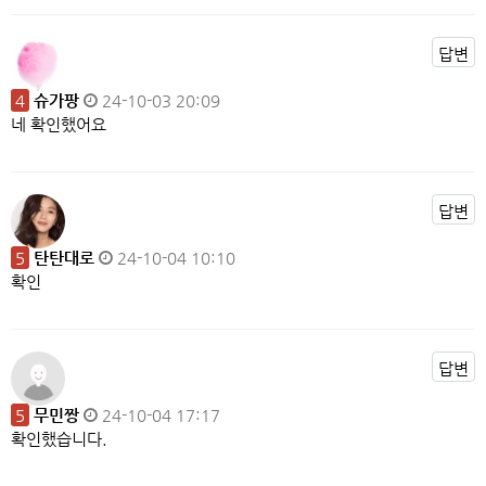
답변
4
슈가팡
24-10-03 20:09
네 확인했어요
답변
5
탄탄대로
24-10-04 10:10
확인
답변
5
무민짱
24-10-04 17:17
확인했습니다.