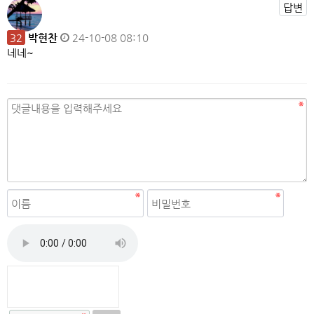
답변
32
박현찬
24-10-08 08:10
네네~
자동등록방지