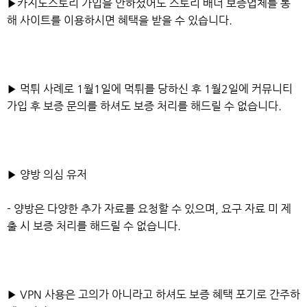
▶
카지노스토리
가입을 안하셨어도 스토리 배너
보증업체를 통
해 사이트를 이용하시면 혜택을 받을 수 있습니다.
▶ 먹튀 사례로 1월1일에 먹튀를 당하신 후 1월2일에 커뮤니티
가입 후 보증 문의를 하셔도 보증 처리를 해드릴 수 없습니다.
▶ 양방 의심 유저
- 양방은 다양한 추가 자료를 요청할 수 있으며, 요구 자료 미 제
출 시 보증 처리를 해드릴 수 없습니다.
▶ VPN 사용은 고의가 아니라고 하셔도 보증 혜택 포기로 간주하