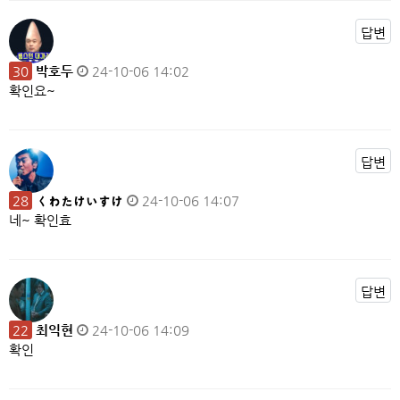
답변
30
박호두
24-10-06 14:02
확인요~
답변
28
くわたけいすけ
24-10-06 14:07
네~ 확인효
답변
22
최익현
24-10-06 14:09
확인