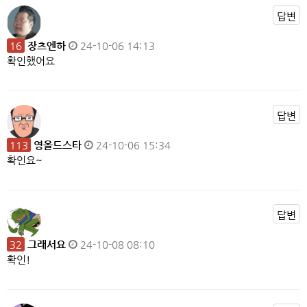
답변
16
장츠엔하
24-10-06 14:13
확인했어요
답변
113
영올드스타
24-10-06 15:34
확인요~
답변
32
그래서요
24-10-08 08:10
확인!