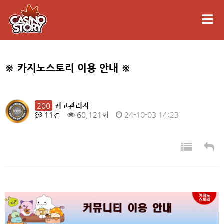
※ 카지노스토리 이용 안내 ※
200
최고관리자
11건
60,121회
24-10-03 14:23