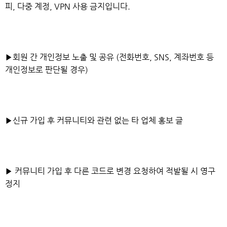
피, 다중 계정, VPN 사용 금지입니다.
▶회원 간 개인정보 노출 및 공유 (전화번호, SNS, 계좌번호 등
개인정보로 판단될 경우)
▶신규 가입 후 커뮤니티와 관련 없는 타 업체 홍보 글
▶ 커뮤니티 가입 후 다른 코드로 변경 요청하여 적발될 시 영구
정지