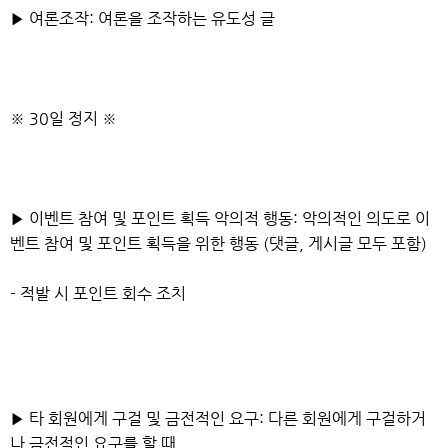
​▶ 여론조작: 여론을 조작하는 유도성 글
※ 30일 정지 ※
​▶ 이벤트 참여 및 포인트 획득 악의적 행동: 악의적인 의도로 이
벤트 참여 및 포인트 획득을 위한 행동 (댓글, 게시글 모두 포함)
- 적발 시 포인트 회수 조치
​▶ 타 회원에게 구걸 및 금전적인 요구: 다른 회원에게 구걸하거
나 금전적인 요구를 할 때