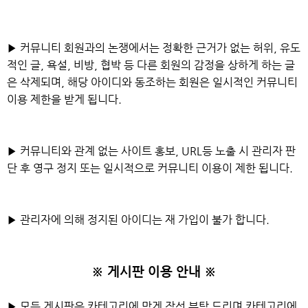
▶ 커뮤니티 회원과의 논쟁에서는 정확한 근거가 없는 허위, 유도
적인 글, 욕설, 비방, 협박 등 다른 회원의 감정을 상하게 하는 글
은 삭제되며, 해당 아이디와 동조하는 회원은 일시적인 커뮤니티
이용 제한을 받게 됩니다.
▶ 커뮤니티와 관계 없는 사이트 홍보, URL등 노출 시 관리자 판
단 후 영구 정지 또는 일시적으로 커뮤니티 이용이 제한 됩니다.
▶ 관리자에 의해 정지된 아이디는 재 가입이 불가 합니다.
※ 게시판 이용 안내 ※
▶ 모든 게시판은 카테고리에 맞게 작성 부탁 드리며 카테고리에