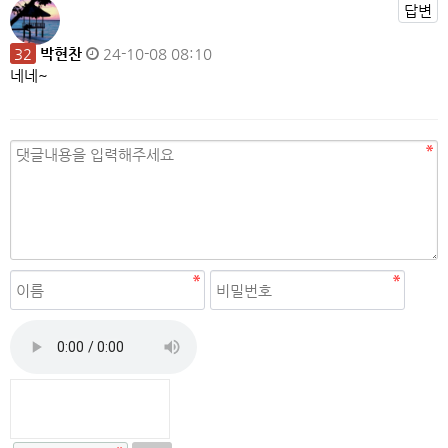
답변
32
박현찬
24-10-08 08:10
네네~
자동등록방지