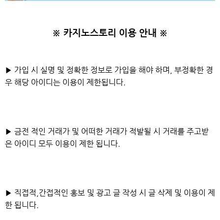
※ 카지노스토리 이용 안내 ※
▶ 가입 시 실명 및 정확한 정보로 가입을 해야 하며, 부정확한 경
우 해당 아이디는 이용이 제한됩니다.
▶ 금전 적인 거래가 및 어떠한 거래가 적발될 시 거래를 주고받
은 아이디 모두 이용이 제한 됩니다.
▶ 직접적,간접적인 홍보 및 광고 글 작성 시 글 삭제 및 이용이 제
한 됩니다.