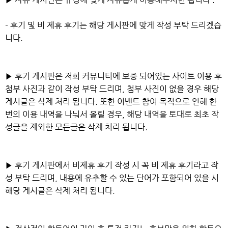
- 후기 및 비 제휴 후기는 해당 게시판에 맞게 작성 부탁 드리겠습
니다.
▶ 후기 게시판은 저희 커뮤니티에 보증 되어있는 사이트 이용 후
첨부 사진과 같이 작성 부탁 드리며, 첨부 사진이 없을 경우 해당
게시글은 삭제 처리 됩니다. 또한 이벤트 참여 목적으로 인해 한
번의 이용 내역을 나눠서 올릴 경우, 해당 내역을 토대로 최초 작
성글을 제외한 모든글은 삭제 처리 됩니다.
▶ 후기 게시판에서 비제휴 후기 작성 시 꼭 비 제휴 후기라고 작
성 부탁 드리며, 내용에 유추할 수 있는 단어가 포함되어 있을 시
해당 게시글은 삭제 처리 됩니다.