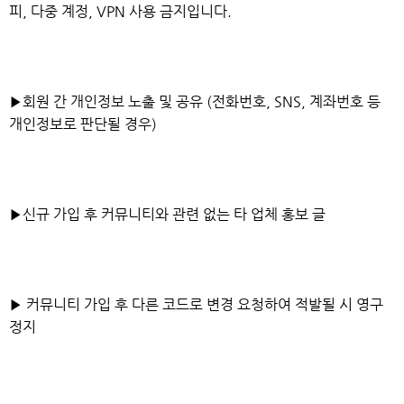
피, 다중 계정, VPN 사용 금지입니다.
▶회원 간 개인정보 노출 및 공유 (전화번호, SNS, 계좌번호 등
개인정보로 판단될 경우)
▶신규 가입 후 커뮤니티와 관련 없는 타 업체 홍보 글
▶ 커뮤니티 가입 후 다른 코드로 변경 요청하여 적발될 시 영구
정지