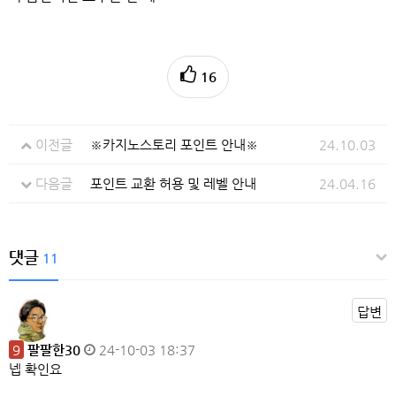
16
이전글
※카지노스토리 포인트 안내※
24.10.03
다음글
포인트 교환 허용 및 레벨 안내
24.04.16
댓글
11
답변
9
팔팔한30
24-10-03 18:37
넵 확인요