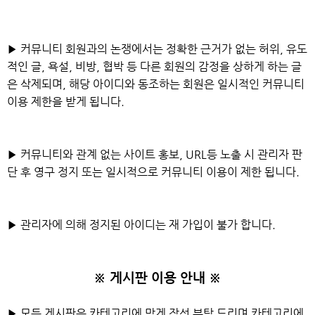
▶ 커뮤니티 회원과의 논쟁에서는 정확한 근거가 없는 허위, 유도
적인 글, 욕설, 비방, 협박 등 다른 회원의 감정을 상하게 하는 글
은 삭제되며, 해당 아이디와 동조하는 회원은 일시적인 커뮤니티
이용 제한을 받게 됩니다.
▶ 커뮤니티와 관계 없는 사이트 홍보, URL등 노출 시 관리자 판
단 후 영구 정지 또는 일시적으로 커뮤니티 이용이 제한 됩니다.
▶ 관리자에 의해 정지된 아이디는 재 가입이 불가 합니다.
※ 게시판 이용 안내 ※
▶ 모든 게시판은 카테고리에 맞게 작성 부탁 드리며 카테고리에