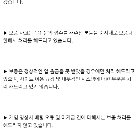
겠습니다.
▶ 보증 사고는 1:1 문의 접수를 해주신 분들을 순서대로 보증금
한해서 처리를 해드리고 있습니다.
▶ 보증은 정상적인 입,출금을 못 받았을 경우에만 처리 해드리고
있으며, 사이트 이용 규정 및 내부적인 시스템에 대한 부분은 처
리 해드리고 있지 않습니다.
▶ 게임 영상사 베팅 오류 및 미지급 건에 대해서는 보증 처리를
해드리지 않고 있습니다.