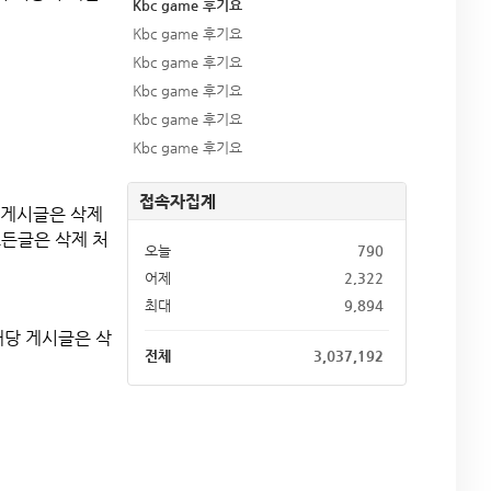
Kbc game 후기요
Kbc game 후기요
Kbc game 후기요
Kbc game 후기요
Kbc game 후기요
Kbc game 후기요
접속자집계
 게시글은 삭제
모든글은 삭제 처
오늘
790
어제
2,322
최대
9,894
해당 게시글은 삭
전체
3,037,192