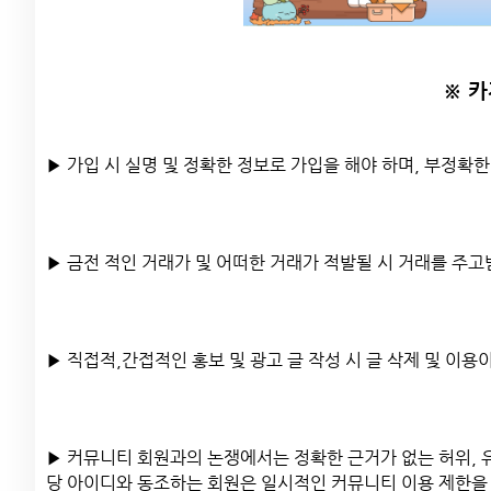
※ 
▶ 가입 시 실명 및 정확한 정보로 가입을 해야 하며, 부정확
▶ 금전 적인 거래가 및 어떠한 거래가 적발될 시 거래를 주고
▶ 직접적,간접적인 홍보 및 광고 글 작성 시 글 삭제 및 이용
▶ 커뮤니티 회원과의 논쟁에서는 정확한 근거가 없는 허위, 유도
당 아이디와 동조하는 회원은 일시적인 커뮤니티 이용 제한을 