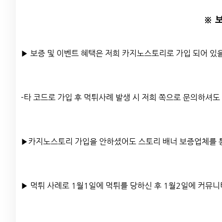
※ 
▶ 보증 및 이벤트 혜택은 저희 카지노스토리로 가입 되어 있
-타 코드로 가입 후 먹튀사례 발생 시 저희 쪽으로 문의하셔도
▶
카지노스토리
가입을 안하셨어도 스토리 배너
보증업체를 
▶ 먹튀 사례로 1월1일에 먹튀를 당하신 후 1월2일에 커뮤니