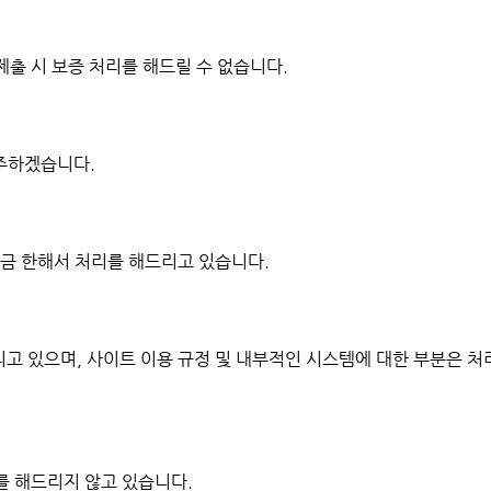
 제출 시 보증 처리를 해드릴 수 없습니다.
간주하겠습니다.
증금 한해서 처리를 해드리고 있습니다.
리고 있으며, 사이트 이용 규정 및 내부적인 시스템에 대한 부분은 처
리를 해드리지 않고 있습니다.