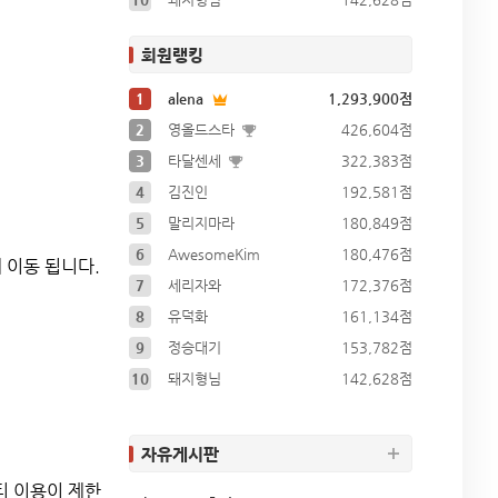
회원랭킹
1
alena
1,293,900점
2
영올드스타
426,604점
3
타달센세
322,383점
4
김진인
192,581점
5
말리지마라
180,849점
6
AwesomeKim
180,476점
 이동 됩니다.
7
세리자와
172,376점
8
유덕화
161,134점
9
정승대기
153,782점
10
돼지형님
142,628점
자유게시판
티 이용이 제한