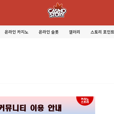
온라인 카지노
온라인 슬롯
갤러리
스토리 포인