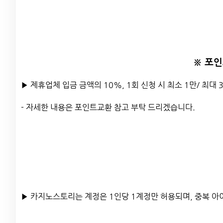
※ 포인
▶ 제휴업체 입금 금액의 10%, 1회 신청 시 최소 1만/ 최대
- 자세한 내용은 포인트교환 참고 부탁 드리겠습니다.
▶
카지노스토리
는 계정은 1인당 1계정만 허용되며, 중복 아이