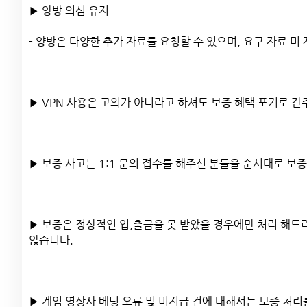
▶ 양방 의심 유저
- 양방은 다양한 추가 자료를 요청할 수 있으며, 요구 자료 미
▶ VPN 사용은 고의가 아니라고 하셔도 보증 혜택 포기로 
▶ 보증 사고는 1:1 문의 접수를 해주신 분들을 순서대로 보
▶ 보증은 정상적인 입,출금을 못 받았을 경우에만 처리 해드
않습니다.
▶ 게임 영상사 베팅 오류 및 미지급 건에 대해서는 보증 처