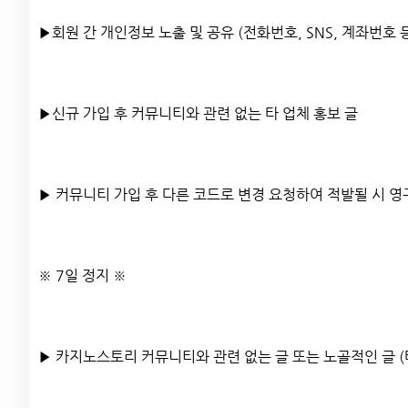
▶회원 간 개인정보 노출 및 공유 (전화번호, SNS, 계좌번호
▶신규 가입 후 커뮤니티와 관련 없는 타 업체 홍보 글
▶ 커뮤니티 가입 후 다른 코드로 변경 요청하여 적발될 시 
※ 7일 정지 ※
▶
카지노스토리
커뮤니티와 관련 없는 글 또는 노골적인 글 (