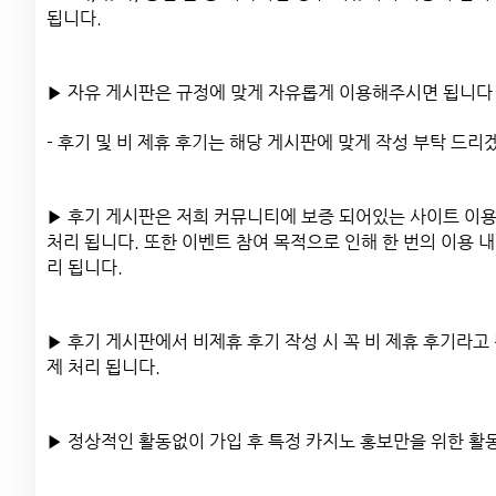
됩니다.
▶ 자유 게시판은 규정에 맞게 자유롭게 이용해주시면 됩니다 
- 후기 및 비 제휴 후기는 해당 게시판에 맞게 작성 부탁 드리
▶ 후기 게시판은 저희 커뮤니티에 보증 되어있는 사이트 이용 
처리 됩니다. 또한 이벤트 참여 목적으로 인해 한 번의 이용 
리 됩니다.
▶ 후기 게시판에서 비제휴 후기 작성 시 꼭 비 제휴 후기라고
제 처리 됩니다.
▶ 정상적인 활동없이 가입 후 특정 카지노 홍보만을 위한 활