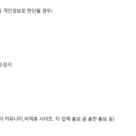
 등 개인정보로 판단될 경우)
영구정지
타 커뮤니티,비제휴 사이트, 타 업체 홍보 글 총판 홍보 등)