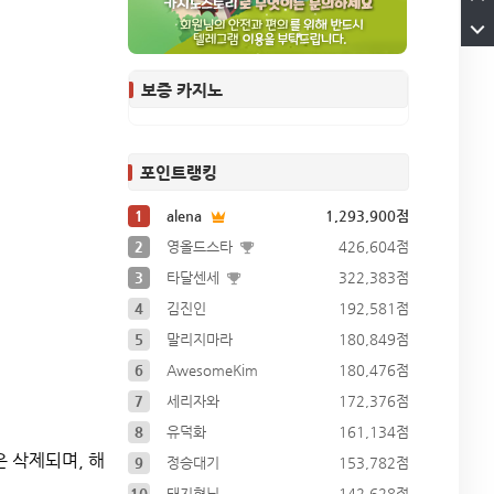
보증 카지노
포인트랭킹
1
alena
1,293,900점
2
영올드스타
426,604점
3
타달센세
322,383점
4
김진인
192,581점
5
말리지마라
180,849점
6
AwesomeKim
180,476점
7
세리자와
172,376점
8
유덕화
161,134점
은 삭제되며, 해
9
정승대기
153,782점
10
돼지형님
142,628점