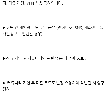
피, 다중 계정, VPN 사용 금지입니다.
▶회원 간 개인정보 노출 및 공유 (전화번호, SNS, 계좌번호 등
개인정보로 판단될 경우)
▶신규 가입 후 커뮤니티와 관련 없는 타 업체 홍보 글
▶ 커뮤니티 가입 후 다른 코드로 변경 요청하여 적발될 시 영구
정지