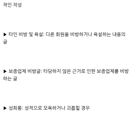
적인 작성
▶ 타인 비방 및 욕설: 다른 회원을 비방하거나 욕설하는 내용의
글
​▶ 보증업체 비방글: 타당하지 않은 근거로 인한 보증업체를 비방
하는 글
▶ 성희롱: 성적으로 모욕하거나 괴롭힐 경우