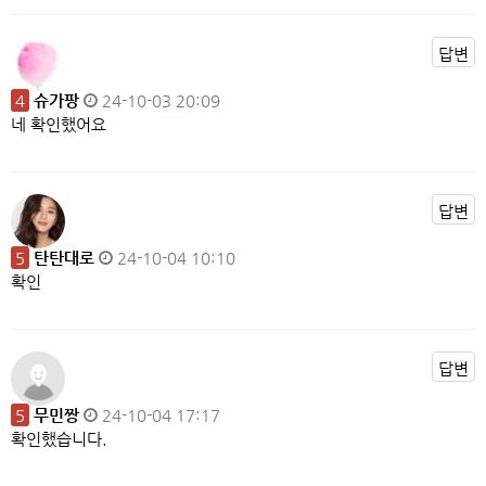
답변
4
슈가팡
24-10-03 20:09
네 확인했어요
답변
5
탄탄대로
24-10-04 10:10
확인
답변
5
무민짱
24-10-04 17:17
확인했습니다.