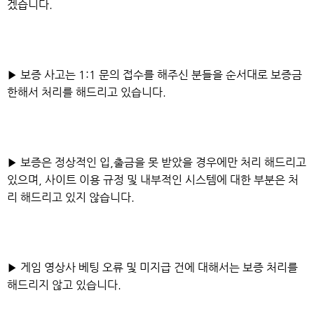
겠습니다.
▶ 보증 사고는 1:1 문의 접수를 해주신 분들을 순서대로 보증금
한해서 처리를 해드리고 있습니다.
▶ 보증은 정상적인 입,출금을 못 받았을 경우에만 처리 해드리고
있으며, 사이트 이용 규정 및 내부적인 시스템에 대한 부분은 처
리 해드리고 있지 않습니다.
▶ 게임 영상사 베팅 오류 및 미지급 건에 대해서는 보증 처리를
해드리지 않고 있습니다.