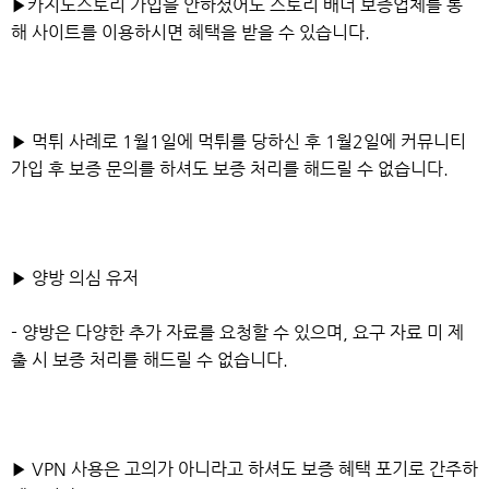
▶
카지노스토리
가입을 안하셨어도 스토리 배너
보증업체를 통
해 사이트를 이용하시면 혜택을 받을 수 있습니다.
▶ 먹튀 사례로 1월1일에 먹튀를 당하신 후 1월2일에 커뮤니티
가입 후 보증 문의를 하셔도 보증 처리를 해드릴 수 없습니다.
▶ 양방 의심 유저
- 양방은 다양한 추가 자료를 요청할 수 있으며, 요구 자료 미 제
출 시 보증 처리를 해드릴 수 없습니다.
▶ VPN 사용은 고의가 아니라고 하셔도 보증 혜택 포기로 간주하