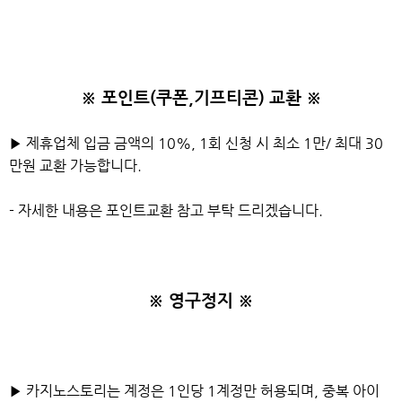
※ 포인트(쿠폰,기프티콘) 교환 ※
▶ 제휴업체 입금 금액의 10%, 1회 신청 시 최소 1만/ 최대 30
만원 교환 가능합니다.
- 자세한 내용은 포인트교환 참고 부탁 드리겠습니다.
※ 영구정지 ※
▶
카지노스토리
는 계정은 1인당 1계정만 허용되며, 중복 아이