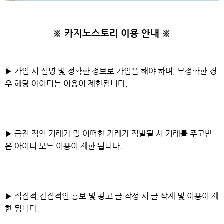
※ 카지노스토리 이용 안내 ※
▶ 가입 시 실명 및 정확한 정보로 가입을 해야 하며, 부정확한 경
우 해당 아이디는 이용이 제한됩니다.
▶ 금전 적인 거래가 및 어떠한 거래가 적발될 시 거래를 주고받
은 아이디 모두 이용이 제한 됩니다.
▶ 직접적,간접적인 홍보 및 광고 글 작성 시 글 삭제 및 이용이 제
한 됩니다.