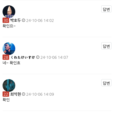
답변
30
박호두
24-10-06 14:02
확인요~
답변
28
くわたけいすけ
24-10-06 14:07
네~ 확인효
답변
22
최익현
24-10-06 14:09
확인