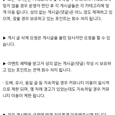
맞지 않을 경우 운영자 판단 후 각 게시글들은 각 카테고리에 맞
게 이동 됩니다. 성의 없는 게시글(댓글)은 어느 정도 제재하고 있
으며, 잦을 경우 보유하고 있는 포인트는 회수 처리 됩니다.
▶ 게시 글 삭제 요청은 게시글을 올린 당사자만 요청을 할 수 있
습니다.
▶ 이벤트 혜택을 받고자 성의 없는 게시글(댓글) 작성 시 보유하
고 있는 포인트는 전액 회수 처리 됩니다.
- 도배, 유사, 동일 글 등 지속적일 경우 커뮤니티 이용이 일시적
으로 제한 되며, 몇 차례 경고가 있었는데도 지속적일 경우 커뮤
니티 이용이 제한 됩니다.
▶ 자유 게시판은 규정에 맞게 자유롭게 이용해주시면 됩니다 .