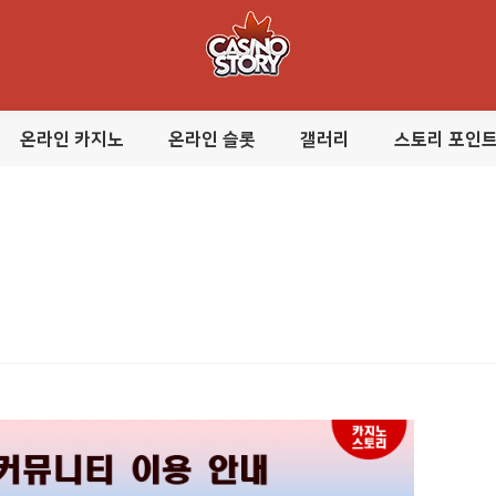
온라인 카지노
온라인 슬롯
갤러리
스토리 포인