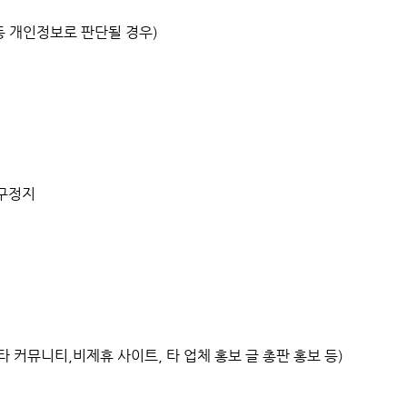
 등 개인정보로 판단될 경우)
영구정지
타 커뮤니티,비제휴 사이트, 타 업체 홍보 글 총판 홍보 등)