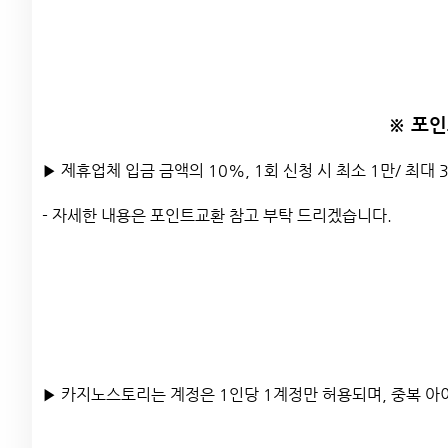
※ 포인
▶ 제휴업체 입금 금액의 10%, 1회 신청 시 최소 1만/ 최대
- 자세한 내용은 포인트교환 참고 부탁 드리겠습니다.
▶
카지노스토리
는 계정은 1인당 1계정만 허용되며, 중복 아이