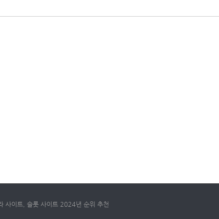
 사이트, 슬롯 사이트 2024년 순위 추천