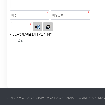
자동등록방지
자동등록방지 숫자를 순서대로 입력하세요.
비밀글
카지노스토리 | 카지노 사이트, 온라인 카지노, 카지노 커뮤니티, 실시간 바카라