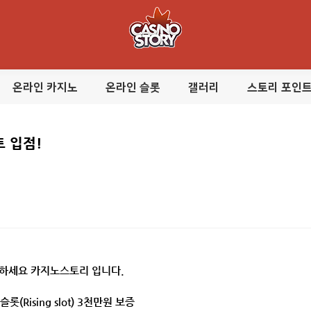
온라인 카지노
온라인 슬롯
갤러리
스토리 포인
트 입점!
하세요 카지노스토리 입니다.
롯(Rising slot) 3
천만원 보증