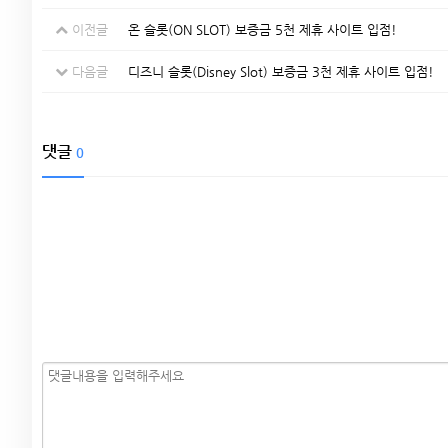
이전글
온 슬롯(ON SLOT) 보증금 5천 제휴 사이트 입점!
다음글
디즈니 슬롯(Disney Slot) 보증금 3천 제휴 사이트 입점!
댓글
0