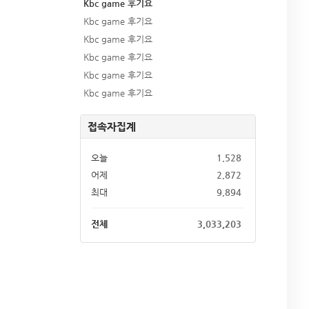
Kbc game 후기요
Kbc game 후기요
Kbc game 후기요
Kbc game 후기요
Kbc game 후기요
Kbc game 후기요
접속자집계
오늘
1,528
어제
2,872
최대
9,894
전체
3,033,203