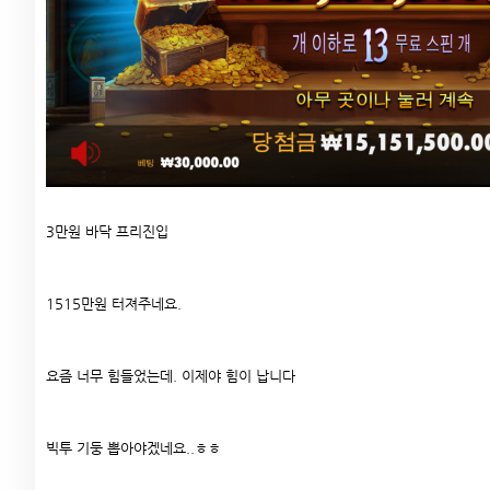
3만원 바닥 프리진입
1515만원 터져주네요.
요즘 너무 힘들었는데. 이제야 힘이 납니다
빅투 기둥 뽑아야겠네요..ㅎㅎ