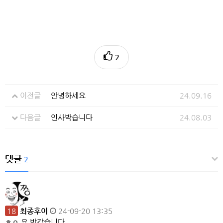
2
이전글
안녕하세요
24.09.16
다음글
인사박습니다
24.08.03
댓글
2
18
최종후이
24-09-20 13:35
ㅎㅇ 요 반갑습니다.