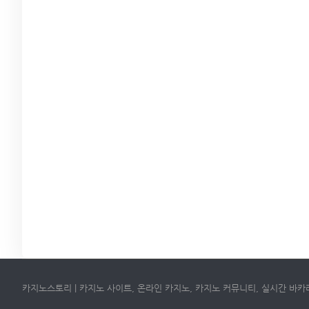
카지노스토리 | 카지노 사이트, 온라인 카지노, 카지노 커뮤니티, 실시간 바카라