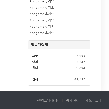
Kbc game 후기요
Kbc game 후기요
Kbc game 후기요
Kbc game 후기요
Kbc game 후기요
Kbc game 후기요
접속자집계
오늘
2,693
어제
2,242
최대
9,894
전체
3,041,337
개인정보처리방침
공지사항
제휴/파트너