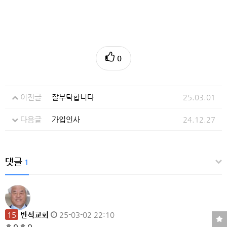
0
이전글
잘부탁합니다
25.03.01
다음글
가입인사
24.12.27
댓글
1
15
반석교회
25-03-02 22:10
ㅎㅇㅎㅇ