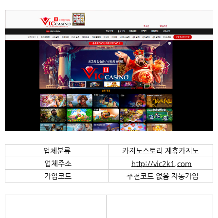
업체분류
카지노스토리 제휴카지노
업체주소
http://vic2k1.com
가입코드
추천코드 없음 자동가입