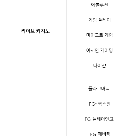
에볼루션
게임 플레이
라이브 카지노
마이크로 게임
아시안 게이밍
타이샨
플라그마틱
FG- 퀵스핀
FG-플레이엔고
FG-메버릭