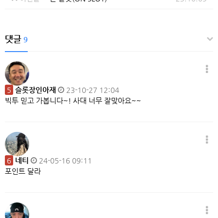
댓글
9
5
슬롯장인아재
23-10-27 12:04
빅투 믿고 가봅니다~! 사대 너무 잘맞아요~~
6
네티
24-05-16 09:11
포인트 달라