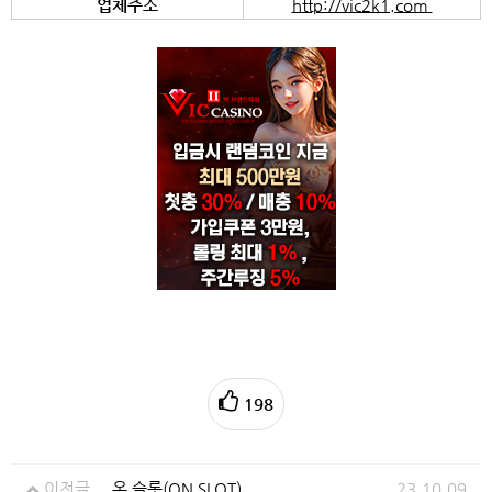
업체주소
http://vic2k1.com
198
이전글
온 슬롯(ON SLOT)
23.10.09