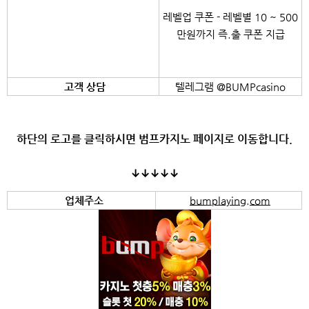
레벨업 쿠폰 - 레벨별 10 ~ 500
만원까지 즉.출 쿠폰 지급
고객 상담
텔레그램 @BUMPcasino
하단의 로고를 클릭하시면 범프카지노 페이지로 이동합니다.
↓↓↓↓↓
업체주소
bumplaying.com