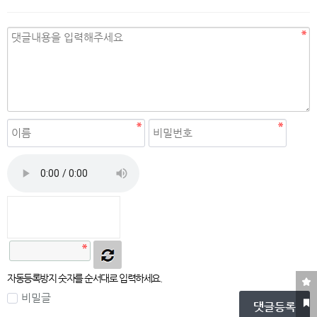
자동등록방지
자동등록방지 숫자를 순서대로 입력하세요.
비밀글
댓글등록