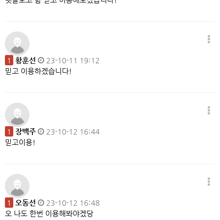
1
황훈선
23-10-11 19:12
믿고 이용하겠습니다!
1
장백주
23-10-12 16:44
믿고이용!
1
오동선
23-10-12 16:48
오 나도 한번 이용해봐야겠당