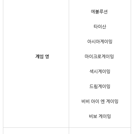
에볼루션
타이산
아시아게이밍
게임 영
마이크로게이밍
섹시게이밍
드림게이밍
비비 아이 엔 게이밍
비보 게이밍