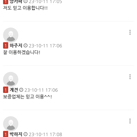
1
양카파
23-10-11 17:05
저도 믿고 이용합니다!!
1
하주지
23-10-11 17:06
잘 이용하겠습니다!
1
계견
23-10-11 17:06
보증업체는 믿고 이용^^!
1
박하지
23-10-11 17:08