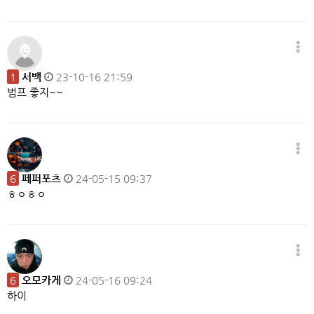
1
서백
23-10-16 21:59
범프 좋지~~
6
페퍼포츠
24-05-15 09:37
ㅎㅇㅎㅇ
6
오모카게
24-05-16 09:24
하이