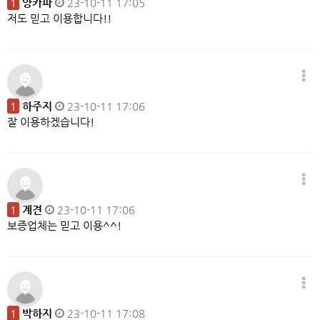
1
양카파
23-10-11 17:05
저도 믿고 이용합니다!!
1
하주지
23-10-11 17:06
잘 이용하겠습니다!
1
계견
23-10-11 17:06
보증업체는 믿고 이용^^!
1
박하지
23-10-11 17:08