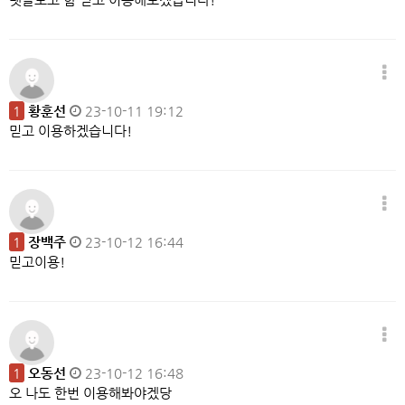
1
황훈선
23-10-11 19:12
믿고 이용하겠습니다!
1
장백주
23-10-12 16:44
믿고이용!
1
오동선
23-10-12 16:48
오 나도 한번 이용해봐야겠당