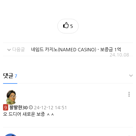
5
다음글
네임드 카지노(NAMED CASINO) - 보증금 1억
24.10.08
댓글
7
9
팔팔한30
24-12-12 14:51
오 드디어 새로운 보증 ㅅㅅ