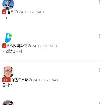
4
점프
24-12-12 15:01
오?
7
카지노파파고
24-12-12 15:21
가입했습니다 ~
113
영올드스타
24-12-16 12:41
좋네요