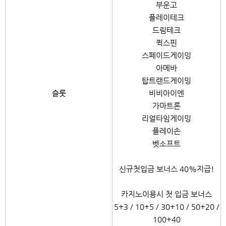
부운고
플레이테크
드림테크
퀵스핀
스페이드게이밍
아메바
탑트랜드게이밍
슬롯
비비아이엔
가마트론
리얼타임게이밍
플레이손
벳소프트
신규첫입금 보너스 40%지급!
카지노이용시 첫 입금 보너스
5+3 / 10+5 / 30+10 / 50+20 /
100+40