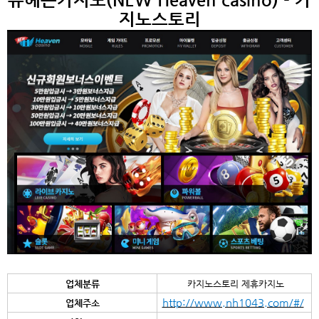
뉴헤븐카지노(NEW Heaven casino) - 카
지노스토리
업체분류
카지노스토리 제휴카지노
http://www.nh1043.com/#/
업체주소