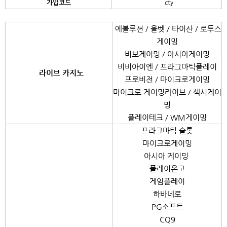
가입코드
cty
에볼루션 / 올벳 / 타이산 / 로투스
게이밍
비보게이밍 / 아시아게이밍
비비아이엔 / 프라그마틱플레이
라이브 카지노
프로비전 / 마이크로게이밍
마이크로 게이밍라이브 / 섹시게이
밍
플레이테크 / WM게이밍
프라그마틱 슬롯
마이크로게이밍
아시아 게이밍
플레이온고
게임플레이
하바네로
PG소프트
CQ9