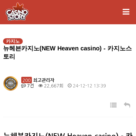
카지노
뉴헤븐카지노(NEW Heaven casino) - 카지노스
토리
200
최고관리자
7건
22,667회
24-12-12 13:39