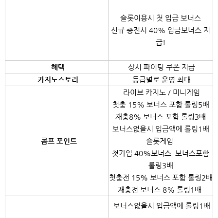
슬롯이용시 첫 입금 보너스
신규 충전시 40% 입금보너스 지
급!
혜택
상시 파이팅 쿠폰 지급
카지노스토리
등급별로 운영 최대
라이브 카지노 / 미니게임
첫충 15% 보너스 포함 롤링5배
재충8% 보너스 포함 롤링3배
보너스없을시 입금액에 롤링1배
콤프 포인트
슬롯게임
첫가입 40%보너스 보너스포함
롤링3배
첫충전 15% 보너스 포함 롤링2배
재충전 보너스 8% 롤링1배
보너스없을시 입금액에 롤링1배