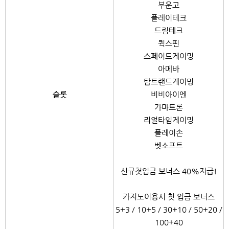
부운고
플레이테크
드림테크
퀵스핀
스페이드게이밍
아메바
탑트랜드게이밍
슬롯
비비아이엔
가마트론
리얼타임게이밍
플레이손
벳소프트
신규첫입금 보너스 40%지급!
카지노이용시 첫 입금 보너스
5+3 / 10+5 / 30+10 / 50+20 /
100+40