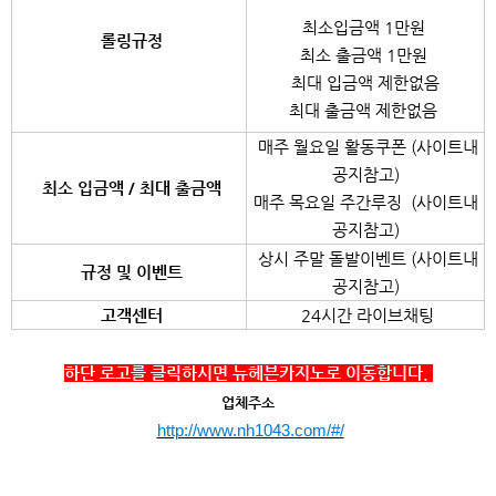
최소입금액 1만원
롤링규정
최소 출금액 1만원
최대 입금액 제한없음
최대 출금액 제한없음
매주 월요일 활동쿠폰 (사이트내
공지참고)
최소 입금액 / 최대 출금액
매주 목요일 주간루징 (사이트내
공지참고)
상시 주말 돌발이벤트 (사이트내
규정 및 이벤트
공지참고)
고객센터
24시간 라이브채팅
하단 로고를 클릭하시면
뉴헤븐카지노로
이동합니다.
업체주소
http://www.nh1043.com/#/