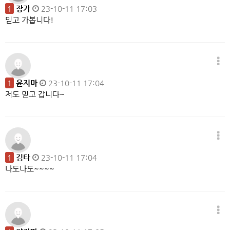
1
장가
23-10-11 17:03
믿고 가봅니다!
1
윤지마
23-10-11 17:04
저도 믿고 갑니다~
1
김타
23-10-11 17:04
나도나도~~~~