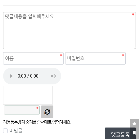
자동등록방지
자동등록방지 숫자를 순서대로 입력하세요.
비밀글
댓글등록