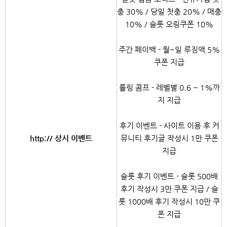
충 30% / 당일 첫충 20% / 매충
10% / 슬롯 오링쿠폰 10%
주간 페이백 - 월~일 루징액 5%
쿠폰 지급
롤링 콤프 - 레벨별 0.6 ~ 1%까
지 지급
후기 이벤트 - 사이트 이용 후 커
http:// 상시 이벤트
뮤니티 후기글 작성시 1만 쿠폰
지급
슬롯 후기 이벤트 - 슬롯 500배
후기 작성시 3만 쿠폰 지급 / 슬
롯 1000배 후기 작성시 10만 쿠
폰 지급