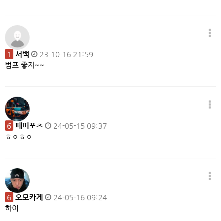
1
서백
23-10-16 21:59
범프 좋지~~
6
페퍼포츠
24-05-15 09:37
ㅎㅇㅎㅇ
6
오모카게
24-05-16 09:24
하이