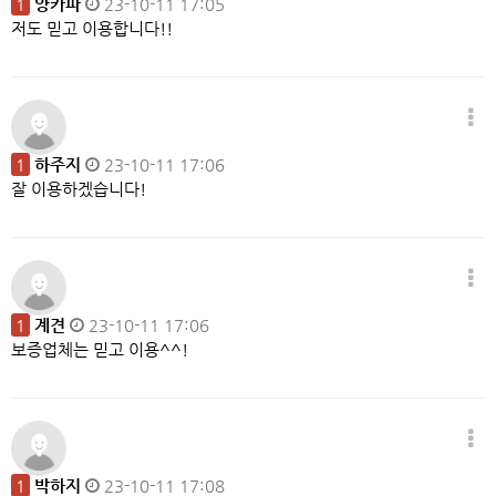
1
양카파
23-10-11 17:05
저도 믿고 이용합니다!!
1
하주지
23-10-11 17:06
잘 이용하겠습니다!
1
계견
23-10-11 17:06
보증업체는 믿고 이용^^!
1
박하지
23-10-11 17:08