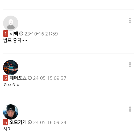
1
서백
23-10-16 21:59
범프 좋지~~
6
페퍼포츠
24-05-15 09:37
ㅎㅇㅎㅇ
6
오모카게
24-05-16 09:24
하이