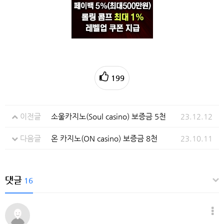
199
이전글
소울카지노(Soul casino) 보증금 5천
23.12.12
다음글
온 카지노(ON casino) 보증금 8천
23.10.11
댓글
16