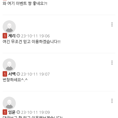
와 여기 이벤트 짱 좋네요?!
1
제리
23-10-11 19:06
여긴 무조건 믿고 이용하겠습니다!!
1
서백
23-10-11 19:07
번창하세요^.^
1
임윤
23-10-11 19:09
댓글보고 함 믿고 이용해보겠습니다!