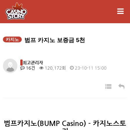
카지노
범프 카지노 보증금 5천
최고관리자
16건
120,172회
23-10-11 15:00
범프카지노(BUMP Casino) - 카지노스토