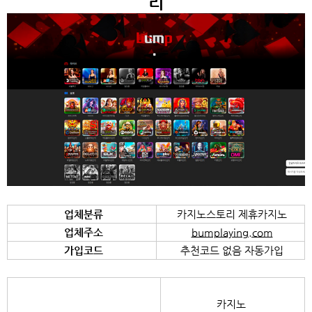
리
업체분류
카지노스토리 제휴카지노
업체주소
bumplaying.com
가입코드
추천코드 없음 자동가입
카지노