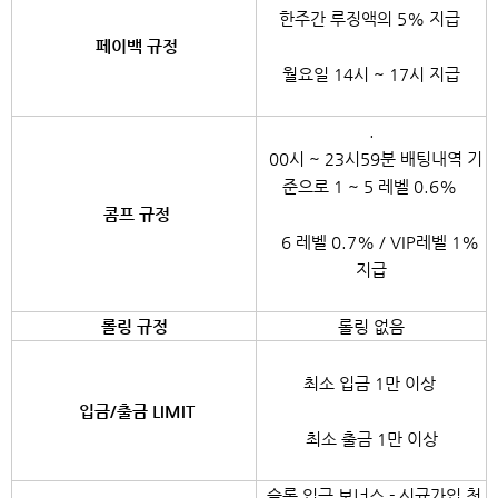
한주간 루징액의 5% 지급
페이백 규정
월요일 14시 ~ 17시 지급
.
00시 ~ 23시59분 배팅내역 기
준으로 1 ~ 5 레벨 0.6%
콤프 규정
6 레벨 0.7% / VIP레벨 1%
지급
롤링 규정
롤링 없음
최소 입금 1만 이상
입금/출금 LIMIT
최소 출금 1만 이상
슬롯 입금 보너스 - 신규가입 첫