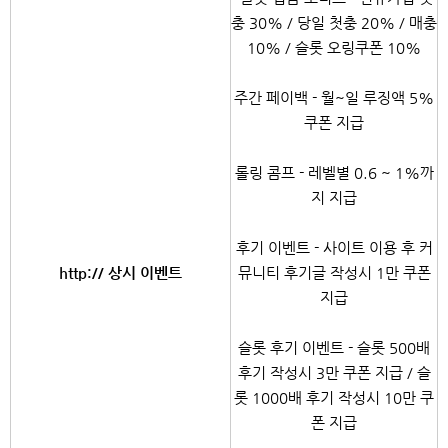
충 30% / 당일 첫충 20% / 매충
10% / 슬롯 오링쿠폰 10%
주간 페이백 - 월~일 루징액 5%
쿠폰 지급
롤링 콤프 - 레벨별 0.6 ~ 1%까
지 지급
후기 이벤트 - 사이트 이용 후 커
http:// 상시 이벤트
뮤니티 후기글 작성시 1만 쿠폰
지급
슬롯 후기 이벤트 - 슬롯 500배
후기 작성시 3만 쿠폰 지급 / 슬
롯 1000배 후기 작성시 10만 쿠
폰 지급