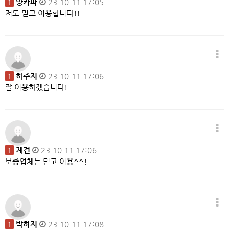
1
양카파
23-10-11 17:05
저도 믿고 이용합니다!!
1
하주지
23-10-11 17:06
잘 이용하겠습니다!
1
계견
23-10-11 17:06
보증업체는 믿고 이용^^!
1
박하지
23-10-11 17:08