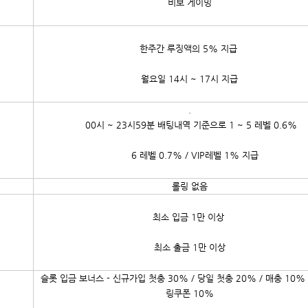
비보 게이밍
한주간 루징액의 5% 지급
월요일 14시 ~ 17시 지급
.
00시 ~ 23시59분 배팅내역 기준으로 1 ~ 5 레벨 0.6%
6 레벨 0.7% / VIP레벨 1% 지급
롤링 없음
최소 입금 1만 이상
최소 출금 1만 이상
슬롯 입금 보너스 - 신규가입 첫충 30% / 당일 첫충 20% / 매충 10% 
링쿠폰 10%