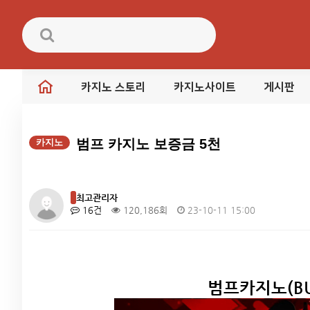
카지노 스토리
카지노사이트
게시판
범프 카지노 보증금 5천
카지노
최고관리자
16건
120,186회
23-10-11 15:00
범프카지노(BUM