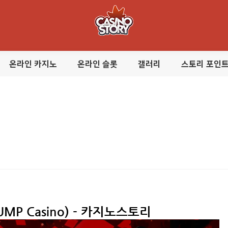
온라인 카지노
온라인 슬롯
갤러리
스토리 포인
P Casino) - 카지노스토리