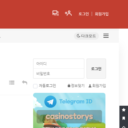
로그인
회원가입
트
자동로그인
정보찾기
회원가입