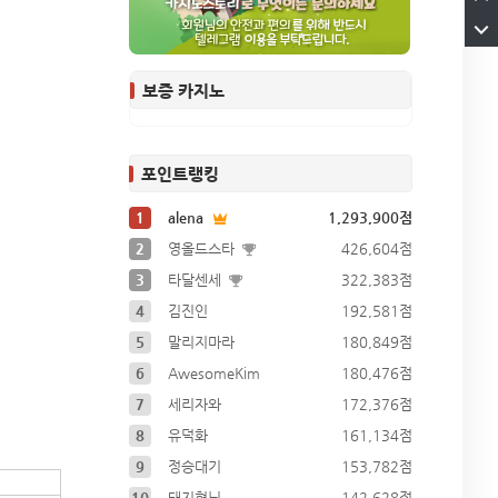
보증 카지노
포인트랭킹
1
alena
1,293,900점
2
영올드스타
426,604점
3
타달센세
322,383점
4
김진인
192,581점
5
말리지마라
180,849점
6
AwesomeKim
180,476점
7
세리자와
172,376점
8
유덕화
161,134점
9
정승대기
153,782점
10
돼지형님
142,628점