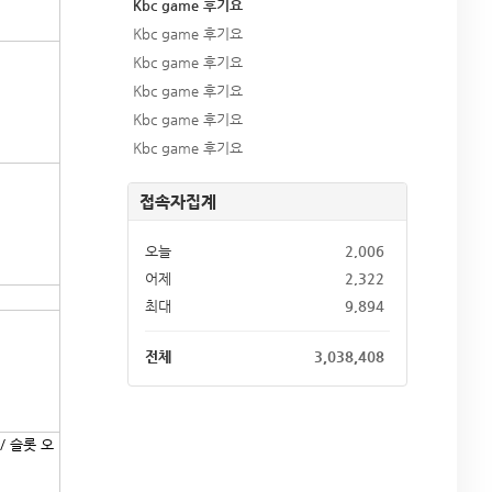
Kbc game 후기요
Kbc game 후기요
Kbc game 후기요
Kbc game 후기요
Kbc game 후기요
Kbc game 후기요
접속자집계
오늘
2,006
어제
2,322
최대
9,894
전체
3,038,408
/ 슬롯 오