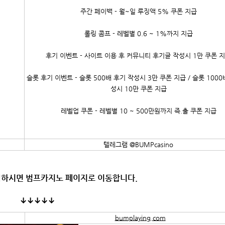
주간 페이백 - 월~일 루징액 5% 쿠폰 지급
롤링 콤프 - 레벨별 0.6 ~ 1%까지 지급
후기 이벤트 - 사이트 이용 후 커뮤니티 후기글 작성시 1만 쿠폰 
슬롯 후기 이벤트 - 슬롯 500배 후기 작성시 3만 쿠폰 지급 / 슬롯 1000
성시 10만 쿠폰 지급
레벨업 쿠폰 - 레벨별 10 ~ 500만원까지 즉.출 쿠폰 지급
텔레그램 @BUMPcasino
릭하시면 범프카지노 페이지로 이동합니다.
↓↓↓↓↓
bumplaying.com