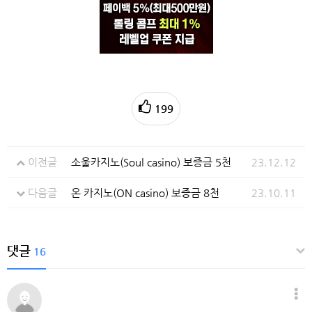
199
이전글
소울카지노(Soul casino) 보증금 5천
23.12.12
다음글
온 카지노(ON casino) 보증금 8천
23.10.11
댓글
16