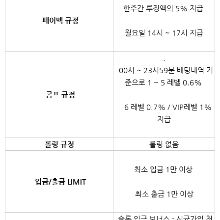
한주간 루징액의 5% 지급
페이백 규정
월요일 14시 ~ 17시 지급
.
00시 ~ 23시59분 배팅내역 기
준으로 1 ~ 5 레벨 0.6%
콤프 규정
6 레벨 0.7% / VIP레벨 1%
지급
롤링 규정
롤링 없음
최소 입금 1만 이상
입금/출금 LIMIT
최소 출금 1만 이상
슬롯 입금 보너스 - 신규가입 첫