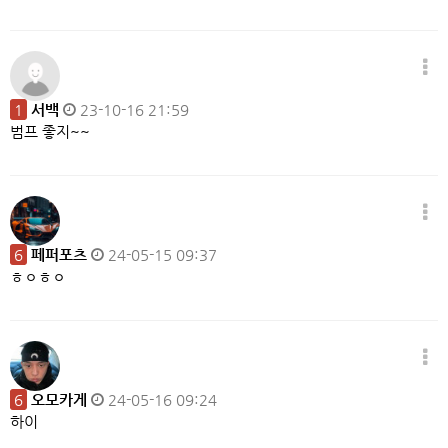
1
서백
23-10-16 21:59
범프 좋지~~
6
페퍼포츠
24-05-15 09:37
ㅎㅇㅎㅇ
6
오모카게
24-05-16 09:24
하이