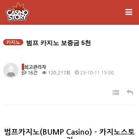
카지노
범프 카지노 보증금 5천
최고관리자
16건
120,217회
23-10-11 15:00
범프카지노(BUMP Casino) - 카지노스토