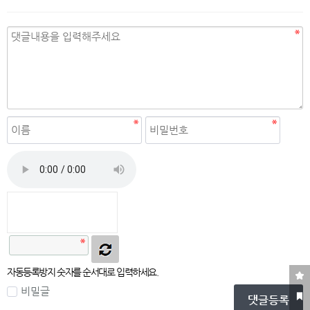
자동등록방지
자동등록방지 숫자를 순서대로 입력하세요.
비밀글
댓글등록