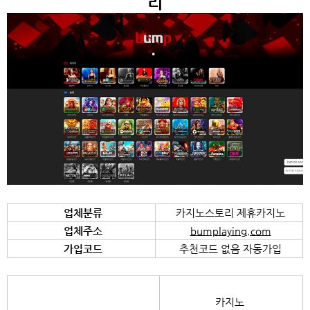
리
업체분류
카지노스토리 제휴카지노
업체주소
bumplaying.com
가입코드
추천코드 없음 자동가입
카지노