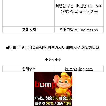
레벨업 쿠폰 - 레벨별 10 ~ 500
만원까지 즉.출 쿠폰 지급
고객 상담
텔레그램 @BUMPcasino
하단의 로고를 클릭하시면 범프카지노 페이지로 이동합니다.
↓↓↓↓↓
업체주소
bumplaying.com