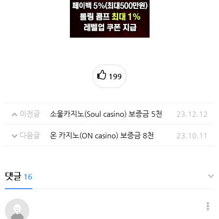
199
이전글
소울카지노(Soul casino) 보증금 5천
23.12.12
다음글
온 카지노(ON casino) 보증금 8천
23.10.11
댓글
16