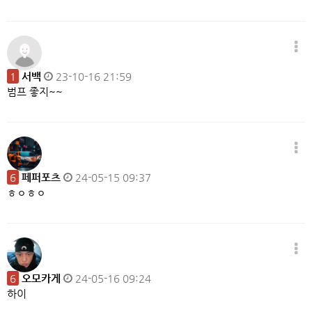
1
서백
23-10-16 21:59
범프 좋지~~
6
페퍼포츠
24-05-15 09:37
ㅎㅇㅎㅇ
6
오모카게
24-05-16 09:24
하이