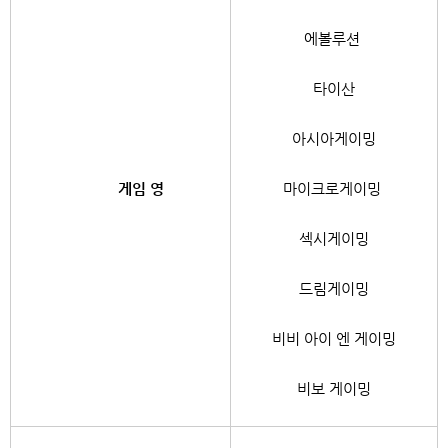
에볼루션
타이산
아시아게이밍
게임 영
마이크로게이밍
섹시게이밍
드림게이밍
비비 아이 엔 게이밍
비보 게이밍