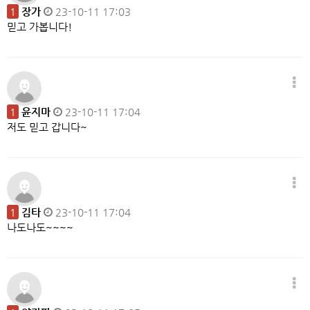
1
장가
23-10-11 17:03
믿고 가봅니다!
1
윤지마
23-10-11 17:04
저도 믿고 갑니다~
1
김타
23-10-11 17:04
나도나도~~~~