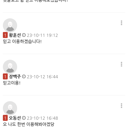
1
황훈선
23-10-11 19:12
믿고 이용하겠습니다!
1
장백주
23-10-12 16:44
믿고이용!
1
오동선
23-10-12 16:48
오 나도 한번 이용해봐야겠당