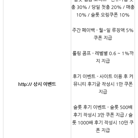
충 30% / 당일 첫충 20% / 매충
10% / 슬롯 오링쿠폰 10%
주간 페이백 - 월~일 루징액 5%
쿠폰 지급
롤링 콤프 - 레벨별 0.6 ~ 1%까
지 지급
후기 이벤트 - 사이트 이용 후 커
http:// 상시 이벤트
뮤니티 후기글 작성시 1만 쿠폰
지급
슬롯 후기 이벤트 - 슬롯 500배
후기 작성시 3만 쿠폰 지급 / 슬
롯 1000배 후기 작성시 10만 쿠
폰 지급