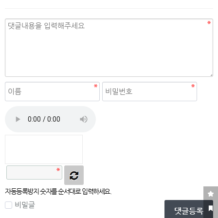
자동등록방지
자동등록방지 숫자를 순서대로 입력하세요.
비밀글
댓글등록