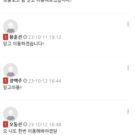
1
황훈선
23-10-11 19:12
믿고 이용하겠습니다!
1
장백주
23-10-12 16:44
믿고이용!
1
오동선
23-10-12 16:48
오 나도 한번 이용해봐야겠당