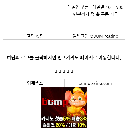
레벨업 쿠폰 - 레벨별 10 ~ 500
만원까지 즉.출 쿠폰 지급
고객 상담
텔레그램 @BUMPcasino
하단의 로고를 클릭하시면 범프카지노 페이지로 이동합니다.
↓↓↓↓↓
업체주소
bumplaying.com