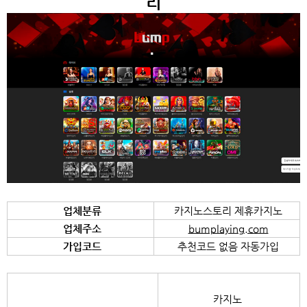
리
업체분류
카지노스토리 제휴카지노
업체주소
bumplaying.com
가입코드
추천코드 없음 자동가입
카지노