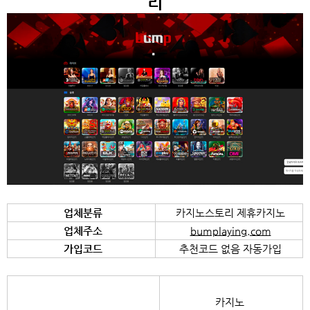
리
업체분류
카지노스토리 제휴카지노
업체주소
bumplaying.com
가입코드
추천코드 없음 자동가입
카지노