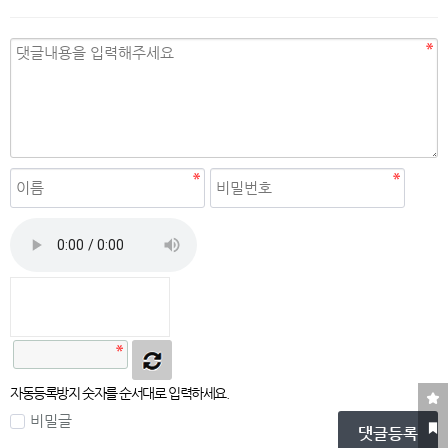
자동등록방지
자동등록방지 숫자를 순서대로 입력하세요.
비밀글
댓글등록