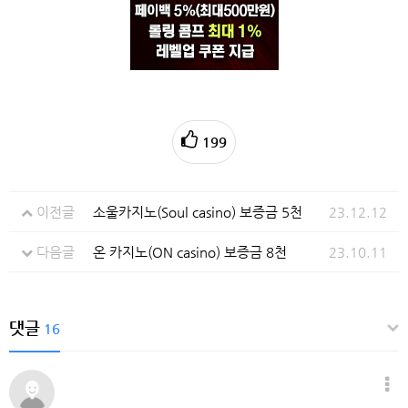
199
이전글
소울카지노(Soul casino) 보증금 5천
23.12.12
다음글
온 카지노(ON casino) 보증금 8천
23.10.11
댓글
16