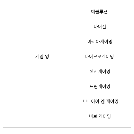
에볼루션
타이산
아시아게이밍
게임 영
마이크로게이밍
섹시게이밍
드림게이밍
비비 아이 엔 게이밍
비보 게이밍