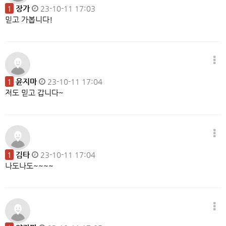
1
장가
23-10-11 17:03
믿고 가봅니다!
1
윤지마
23-10-11 17:04
저도 믿고 갑니다~
1
김타
23-10-11 17:04
나도나도~~~~