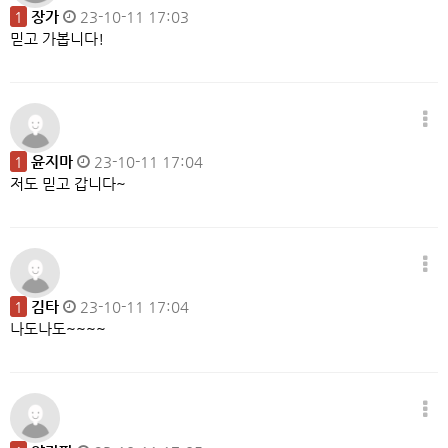
1
장가
23-10-11 17:03
믿고 가봅니다!
1
윤지마
23-10-11 17:04
저도 믿고 갑니다~
1
김타
23-10-11 17:04
나도나도~~~~