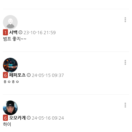
1
서백
23-10-16 21:59
범프 좋지~~
6
페퍼포츠
24-05-15 09:37
ㅎㅇㅎㅇ
6
오모카게
24-05-16 09:24
하이