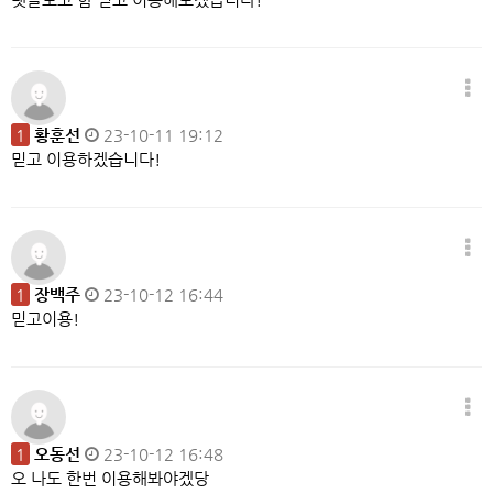
1
황훈선
23-10-11 19:12
믿고 이용하겠습니다!
1
장백주
23-10-12 16:44
믿고이용!
1
오동선
23-10-12 16:48
오 나도 한번 이용해봐야겠당