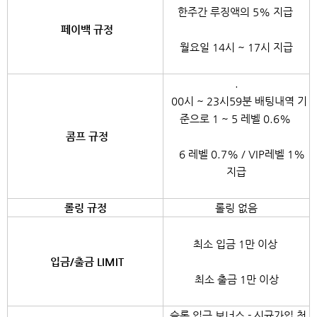
한주간 루징액의 5% 지급
페이백 규정
월요일 14시 ~ 17시 지급
.
00시 ~ 23시59분 배팅내역 기
준으로 1 ~ 5 레벨 0.6%
콤프 규정
6 레벨 0.7% / VIP레벨 1%
지급
롤링 규정
롤링 없음
최소 입금 1만 이상
입금/출금 LIMIT
최소 출금 1만 이상
슬롯 입금 보너스 - 신규가입 첫