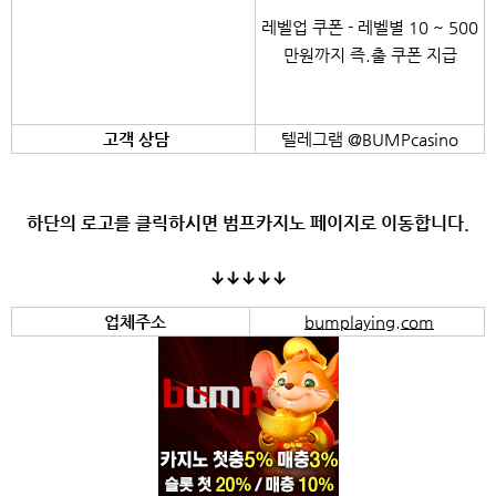
레벨업 쿠폰 - 레벨별 10 ~ 500
만원까지 즉.출 쿠폰 지급
고객 상담
텔레그램 @BUMPcasino
하단의 로고를 클릭하시면 범프카지노 페이지로 이동합니다.
↓↓↓↓↓
업체주소
bumplaying.com