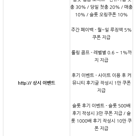
충 30% / 당일 첫충 20% / 매충
10% / 슬롯 오링쿠폰 10%
주간 페이백 - 월~일 루징액 5%
쿠폰 지급
롤링 콤프 - 레벨별 0.6 ~ 1%까
지 지급
후기 이벤트 - 사이트 이용 후 커
http:// 상시 이벤트
뮤니티 후기글 작성시 1만 쿠폰
지급
슬롯 후기 이벤트 - 슬롯 500배
후기 작성시 3만 쿠폰 지급 / 슬
롯 1000배 후기 작성시 10만 쿠
폰 지급