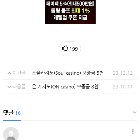
199
이전글
소울카지노(Soul casino) 보증금 5천
23.12.12
다음글
온 카지노(ON casino) 보증금 8천
23.10.11
댓글
16