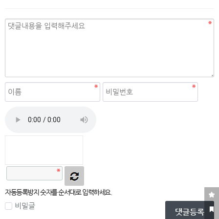
자동등록방지
자동등록방지 숫자를 순서대로 입력하세요.
비밀글
댓글등록