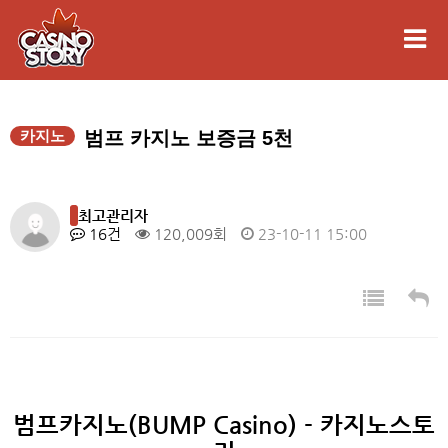
카지노
범프 카지노 보증금 5천
최고관리자
16건
120,009회
23-10-11 15:00
범프카지노(BUMP Casino) - 카지노스토