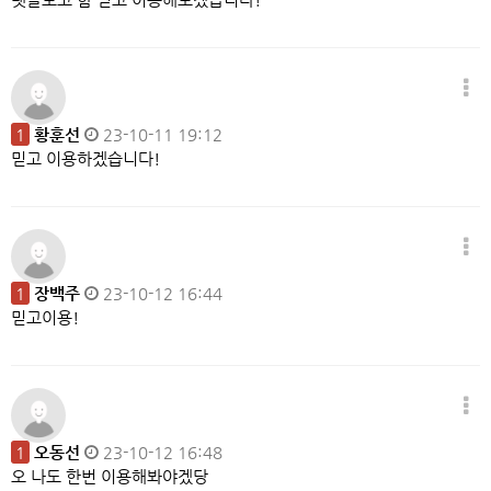
1
황훈선
23-10-11 19:12
믿고 이용하겠습니다!
1
장백주
23-10-12 16:44
믿고이용!
1
오동선
23-10-12 16:48
오 나도 한번 이용해봐야겠당