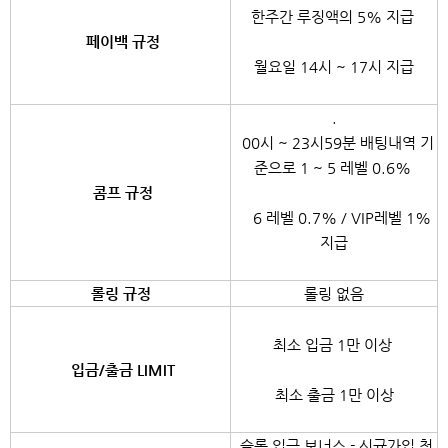
한주간 루징액의 5% 지급
페이백 규정
월요일 14시 ~ 17시 지급
.
00시 ~ 23시59분 배팅내역 기
준으로 1 ~ 5 레벨 0.6%
콤프 규정
6 레벨 0.7% / VIP레벨 1%
지급
롤링 규정
롤링 없음
최소 입금 1만 이상
입금/출금 LIMIT
최소 출금 1만 이상
슬롯 입금 보너스 - 신규가입 첫