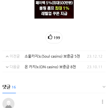
199
이전글
소울카지노(Soul casino) 보증금 5천
23.12.12
다음글
온 카지노(ON casino) 보증금 8천
23.10.11
댓글
16