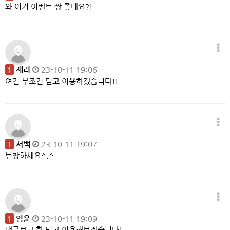
와 여기 이벤트 짱 좋네요?!
1
제리
23-10-11 19:06
여긴 무조건 믿고 이용하겠습니다!!
1
서백
23-10-11 19:07
번창하세요^.^
1
임윤
23-10-11 19:09
댓글보고 함 믿고 이용해보겠습니다!