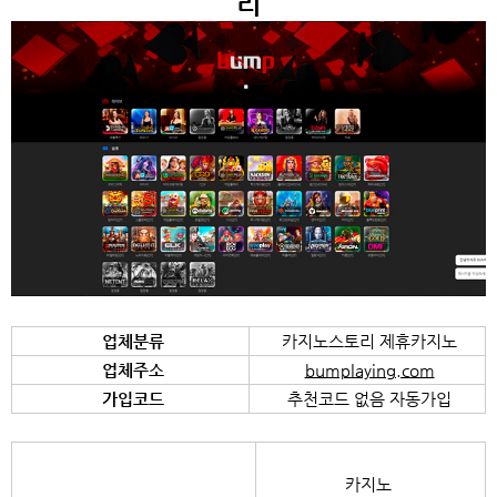
리
업체분류
카지노스토리 제휴카지노
업체주소
bumplaying.com
가입코드
추천코드 없음 자동가입
카지노