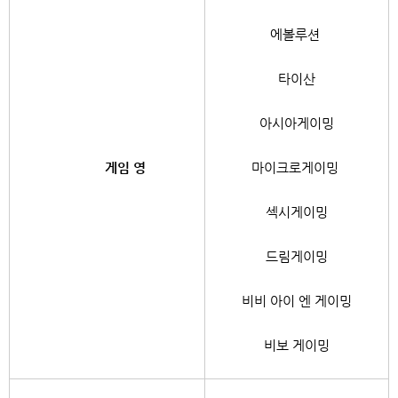
에볼루션
타이산
아시아게이밍
게임 영
마이크로게이밍
섹시게이밍
드림게이밍
비비 아이 엔 게이밍
비보 게이밍