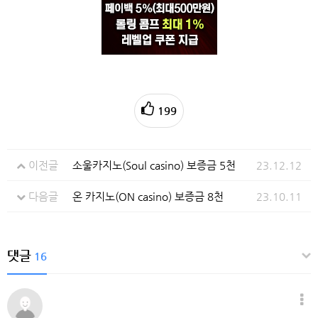
199
이전글
소울카지노(Soul casino) 보증금 5천
23.12.12
다음글
온 카지노(ON casino) 보증금 8천
23.10.11
댓글
16