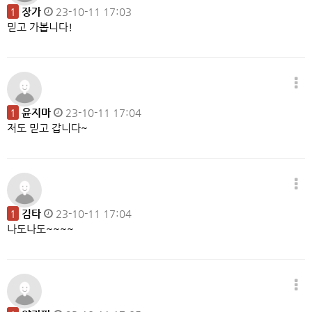
1
장가
23-10-11 17:03
믿고 가봅니다!
1
윤지마
23-10-11 17:04
저도 믿고 갑니다~
1
김타
23-10-11 17:04
나도나도~~~~