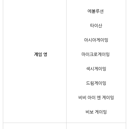
에볼루션
타이산
아시아게이밍
게임 영
마이크로게이밍
섹시게이밍
드림게이밍
비비 아이 엔 게이밍
비보 게이밍