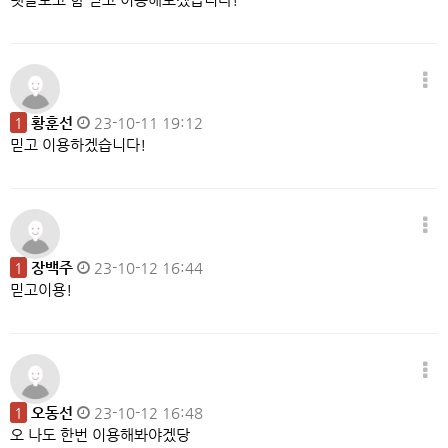
1
황훈선
23-10-11 19:12
믿고 이용하겠습니다!
1
장백주
23-10-12 16:44
믿고이용!
1
오동선
23-10-12 16:48
오 나도 한번 이용해봐야겠당