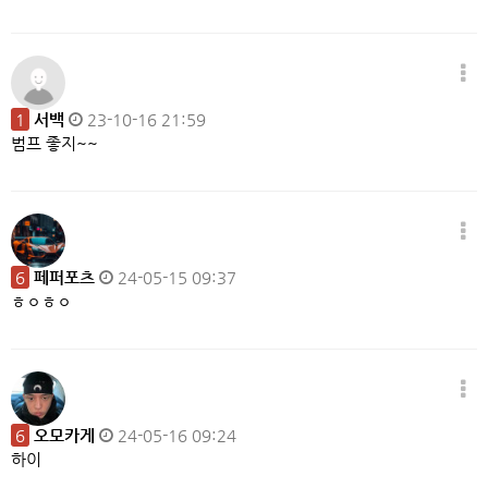
1
서백
23-10-16 21:59
범프 좋지~~
6
페퍼포츠
24-05-15 09:37
ㅎㅇㅎㅇ
6
오모카게
24-05-16 09:24
하이