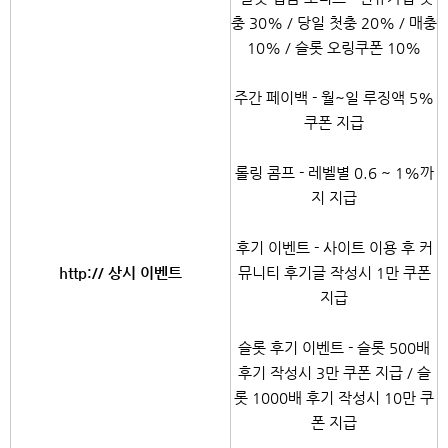
충 30% / 당일 첫충 20% / 매충
10% / 슬롯 오링쿠폰 10%
주간 페이백 - 월~일 루징액 5%
쿠폰 지급
롤링 콤프 - 레벨별 0.6 ~ 1%까
지 지급
후기 이벤트 - 사이트 이용 후 커
http:// 상시 이벤트
뮤니티 후기글 작성시 1만 쿠폰
지급
슬롯 후기 이벤트 - 슬롯 500배
후기 작성시 3만 쿠폰 지급 / 슬
롯 1000배 후기 작성시 10만 쿠
폰 지급