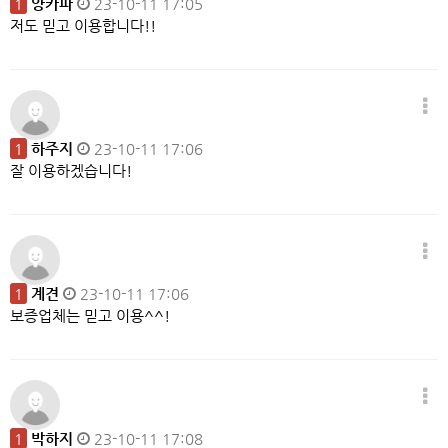
1
양카파
23-10-11 17:05
저도 믿고 이용합니다!!
1
하주지
23-10-11 17:06
잘 이용하겠습니다!
1
계견
23-10-11 17:06
보증업체는 믿고 이용^^!
1
박하지
23-10-11 17:08