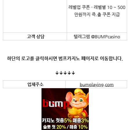
레벨업 쿠폰 - 레벨별 10 ~ 500
만원까지 즉.출 쿠폰 지급
고객 상담
텔레그램 @BUMPcasino
하단의 로고를 클릭하시면 범프카지노 페이지로 이동합니다.
↓↓↓↓↓
업체주소
bumplaying.com