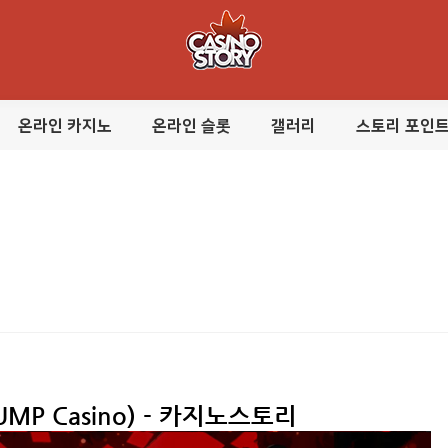
온라인 카지노
온라인 슬롯
갤러리
스토리 포인
P Casino) - 카지노스토리