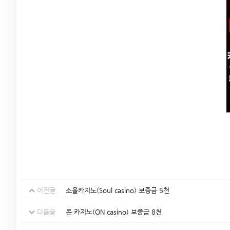
이전글
소울카지노(Soul casino) 보증금 5천
다음글
온 카지노(ON casino) 보증금 8천