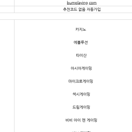
bumplaying.com
추천코드 없음 자동가입
카지노
에볼루션
타이산
아시아게이밍
마이크로게이밍
섹시게이밍
드림게이밍
비비 아이 엔 게이밍