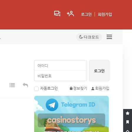
로그인
회원가입
트
자동로그인
정보찾기
회원가입