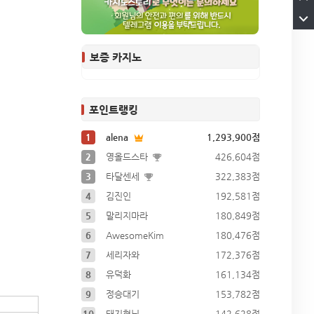
보증 카지노
포인트랭킹
1
alena
1,293,900점
2
영올드스타
426,604점
3
타달센세
322,383점
4
김진인
192,581점
5
말리지마라
180,849점
6
AwesomeKim
180,476점
7
세리자와
172,376점
8
유덕화
161,134점
9
정승대기
153,782점
10
돼지형님
142,628점