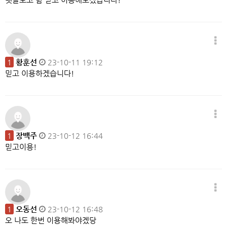
1
황훈선
23-10-11 19:12
믿고 이용하겠습니다!
1
장백주
23-10-12 16:44
믿고이용!
1
오동선
23-10-12 16:48
오 나도 한번 이용해봐야겠당