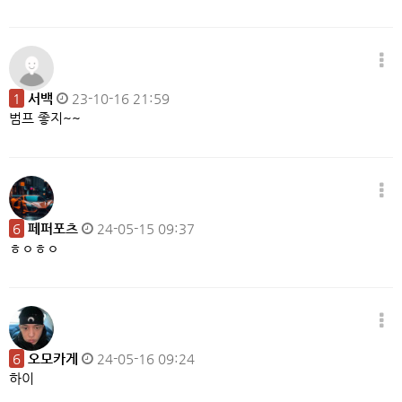
1
서백
23-10-16 21:59
범프 좋지~~
6
페퍼포츠
24-05-15 09:37
ㅎㅇㅎㅇ
6
오모카게
24-05-16 09:24
하이