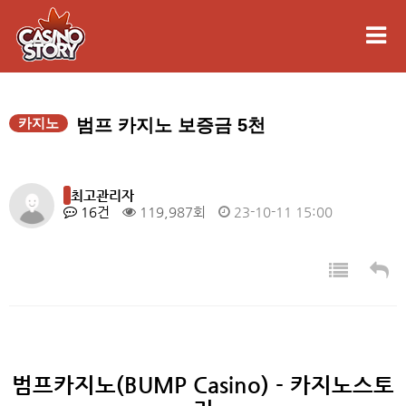
카지노
범프 카지노 보증금 5천
최고관리자
16건
119,987회
23-10-11 15:00
범프카지노(BUMP Casino) - 카지노스토