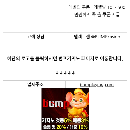
레벨업 쿠폰 - 레벨별 10 ~ 500
만원까지 즉.출 쿠폰 지급
고객 상담
텔레그램 @BUMPcasino
하단의 로고를 클릭하시면 범프카지노 페이지로 이동합니다.
↓↓↓↓↓
업체주소
bumplaying.com