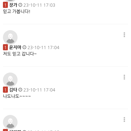
1
장가
23-10-11 17:03
믿고 가봅니다!
1
윤지마
23-10-11 17:04
저도 믿고 갑니다~
1
김타
23-10-11 17:04
나도나도~~~~