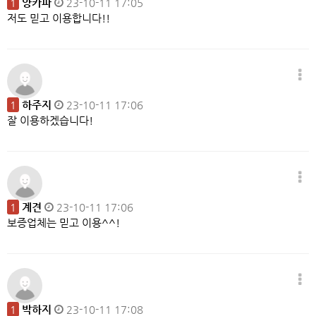
1
양카파
23-10-11 17:05
저도 믿고 이용합니다!!
1
하주지
23-10-11 17:06
잘 이용하겠습니다!
1
계견
23-10-11 17:06
보증업체는 믿고 이용^^!
1
박하지
23-10-11 17:08