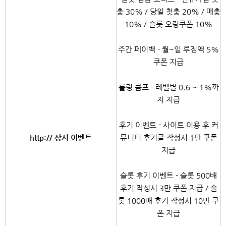
충 30% / 당일 첫충 20% / 매충
10% / 슬롯 오링쿠폰 10%
주간 페이백 - 월~일 루징액 5%
쿠폰 지급
롤링 콤프 - 레벨별 0.6 ~ 1%까
지 지급
후기 이벤트 - 사이트 이용 후 커
http:// 상시 이벤트
뮤니티 후기글 작성시 1만 쿠폰
지급
슬롯 후기 이벤트 - 슬롯 500배
후기 작성시 3만 쿠폰 지급 / 슬
롯 1000배 후기 작성시 10만 쿠
폰 지급