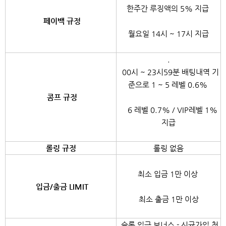
한주간 루징액의 5% 지급
페이백 규정
월요일 14시 ~ 17시 지급
.
00시 ~ 23시59분 배팅내역 기
준으로 1 ~ 5 레벨 0.6%
콤프 규정
6 레벨 0.7% / VIP레벨 1%
지급
롤링 규정
롤링 없음
최소 입금 1만 이상
입금/출금 LIMIT
최소 출금 1만 이상
슬롯 입금 보너스 - 신규가입 첫