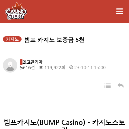
카지노
범프 카지노 보증금 5천
최고관리자
16건
119,922회
23-10-11 15:00
범프카지노(BUMP Casino) - 카지노스토