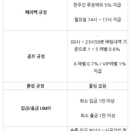
한주간 루징액의 5% 지급
페이백 규정
월요일 14시 ~ 17시 지급
.
00시 ~ 23시59분 배팅내역 기
준으로 1 ~ 5 레벨 0.6%
콤프 규정
6 레벨 0.7% / VIP레벨 1%
지급
롤링 규정
롤링 없음
최소 입금 1만 이상
입금/출금 LIMIT
최소 출금 1만 이상
슬롯 입금 보너스 - 신규가입 첫