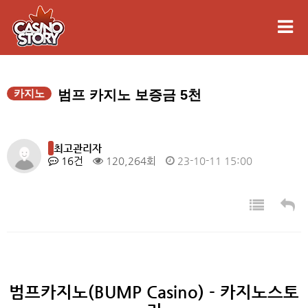
카지노
범프 카지노 보증금 5천
최고관리자
16건
120,264회
23-10-11 15:00
범프카지노(BUMP Casino) - 카지노스토