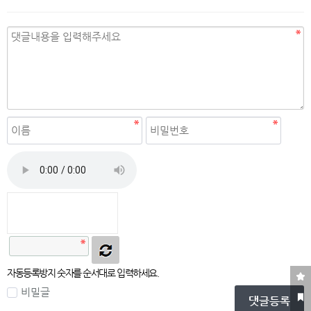
자동등록방지
자동등록방지 숫자를 순서대로 입력하세요.
비밀글
댓글등록