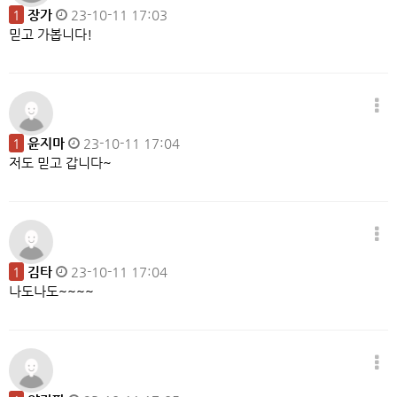
1
장가
23-10-11 17:03
믿고 가봅니다!
1
윤지마
23-10-11 17:04
저도 믿고 갑니다~
1
김타
23-10-11 17:04
나도나도~~~~