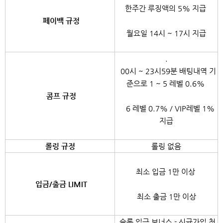
한주간 루징액의 5% 지급
페이백 규정
월요일 14시 ~ 17시 지급
.
00시 ~ 23시59분 배팅내역 기
준으로 1 ~ 5 레벨 0.6%
콤프 규정
6 레벨 0.7% / VIP레벨 1%
지급
롤링 규정
롤링 없음
최소 입금 1만 이상
입금/출금 LIMIT
최소 출금 1만 이상
슬롯 입금 보너스 - 신규가입 첫