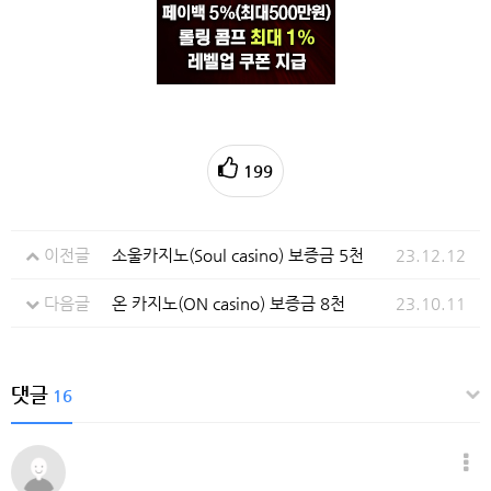
199
이전글
소울카지노(Soul casino) 보증금 5천
23.12.12
다음글
온 카지노(ON casino) 보증금 8천
23.10.11
댓글
16