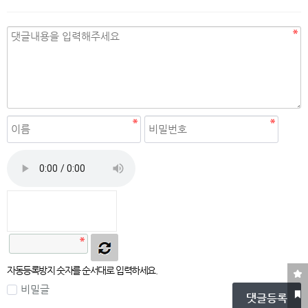
자동등록방지
자동등록방지 숫자를 순서대로 입력하세요.
비밀글
댓글등록