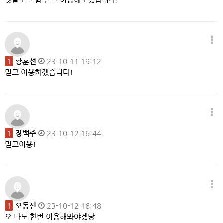
1
황훈선
23-10-11 19:12
믿고 이용하겠습니다!
1
장백주
23-10-12 16:44
믿고이용!
1
오동선
23-10-12 16:48
오 나도 한번 이용해봐야겠당