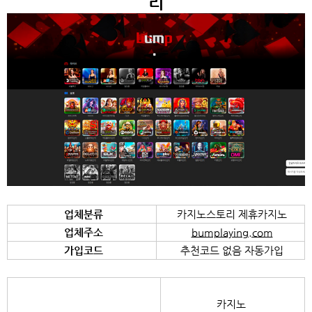
리
업체분류
카지노스토리 제휴카지노
업체주소
bumplaying.com
가입코드
추천코드 없음 자동가입
카지노