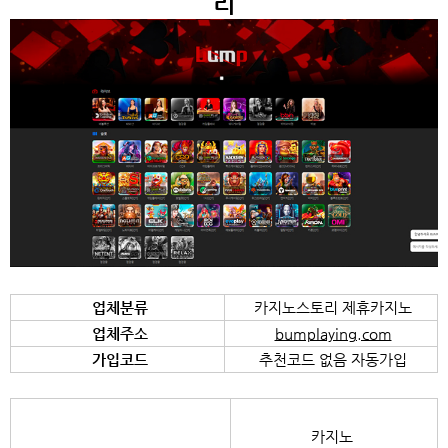
리
업체분류
카지노스토리 제휴카지노
업체주소
bumplaying.com
가입코드
추천코드 없음 자동가입
카지노