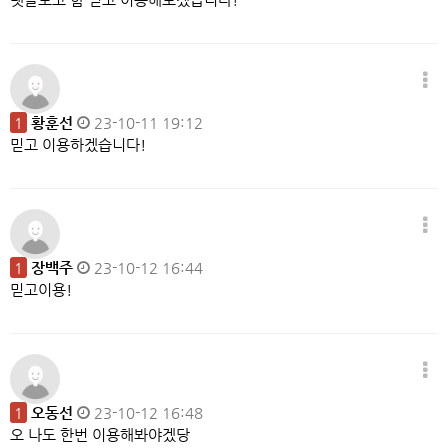
1
황훈선
23-10-11 19:12
믿고 이용하겠습니다!
1
장백주
23-10-12 16:44
믿고이용!
1
오동선
23-10-12 16:48
오 나도 한번 이용해봐야겠당