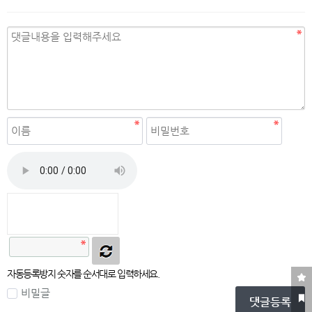
자동등록방지
자동등록방지 숫자를 순서대로 입력하세요.
비밀글
댓글등록