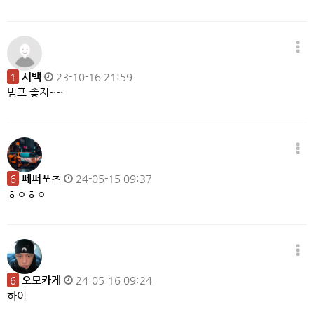
1
서백
23-10-16 21:59
범프 좋지~~
6
페퍼포츠
24-05-15 09:37
ㅎㅇㅎㅇ
6
오모카게
24-05-16 09:24
하이