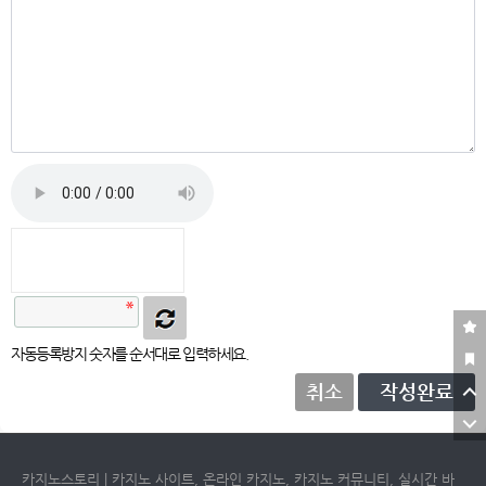
자동등록방지
자동등록방지 숫자를 순서대로 입력하세요.
취소
작성완료
카지노스토리 | 카지노 사이트, 온라인 카지노, 카지노 커뮤니티, 실시간 바