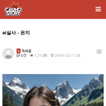
ai실사 - 은지
6
독비옹
0건
1,713회
24-05-25 11:58