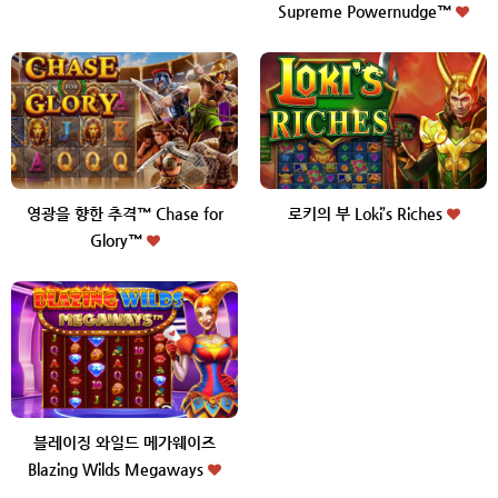
Supreme Powernudge™
영광을 향한 추격™ Chase for
로키의 부 Loki’s Riches
Glory™
블레이징 와일드 메가웨이즈
Blazing Wilds Megaways