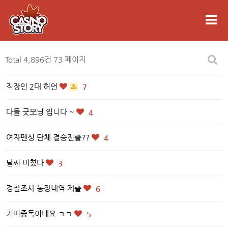
Total 4,896건
73 페이지
직장인 2대 허언
7
다들 굿모닝 입니다 ~
4
여자펜싱 단체 결승진출??
4
날씨 미쳤다
3
경찰조사 통장내역 제출
6
커피중독이네요 ㅋㅋ
5