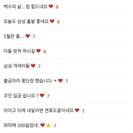
백수의 삶.. 참 힘드네요
8
오늘도 삼성 출발 좋네요
8
5월은 흠...
7
다들 맛저 하시길
8
삼성 개색이들
7
불금이라 꽃단장 했습니다 ㅋ
7
코인 입금 쉽나요 ?
7
아이고 이제 내일이면 연휴도끝이네요
7
와따매 300잃었네.
7