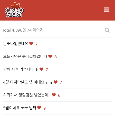
Total 4,896건
74 페이지
돈또다잃었네요
7
오늘저녁은 롯데리아입니다
8
짱꺠 시켜 먹습니다 ㅎ
7
4월 마지막날도 뎅 이네요 ㅠㅠ
7
치과가서 정밀검진 받았는데..
6
5월이네요 ㅜㅜ 벌써
9