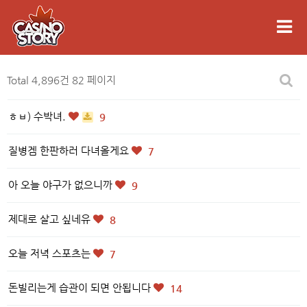
Total 4,896건
82 페이지
ㅎㅂ) 수박녀.
9
질병겜 한판하러 다녀올게요
7
아 오늘 야구가 없으니까
9
제대로 살고 싶네유
8
오늘 저녁 스포츠는
7
돈빌리는게 습관이 되면 안됩니다
14