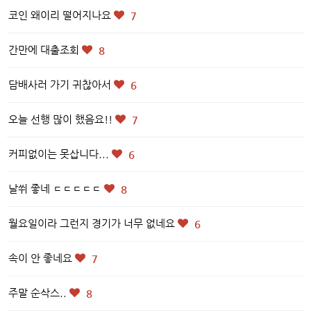
코인 왜이리 떨어지나요
7
간만에 대출조회
8
담배사러 가기 귀찮아서
6
오늘 선행 많이 했음요!!
7
커피없이는 못삽니다...
6
날쒸 좋네 ㄷㄷㄷㄷㄷ
8
월요일이라 그런지 경기가 너무 없네요
6
속이 안 좋네요
7
주말 순삭스..
8